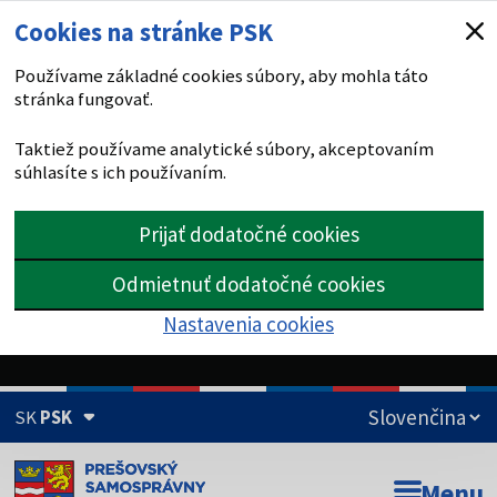
Cookies na stránke PSK
Používame základné cookies súbory, aby mohla táto
stránka fungovať.
Taktiež používame analytické súbory, akceptovaním
súhlasíte s ich používaním.
Prijať dodatočné cookies
Odmietnuť dodatočné cookies
Nastavenia cookies
SK
PSK
Doména psk.sk je oficiálna
Menu