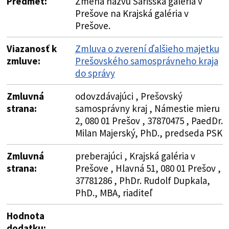
Predmet:
Zmena názvu Šarišská galéria v
Prešove na Krajská galéria v
Prešove.
Viazanosť k
Zmluva o zverení ďalšieho majetku
zmluve:
Prešovského samosprávneho kraja
do správy
Zmluvná
odovzdávajúci , Prešovský
strana:
samosprávny kraj , Námestie mieru
2, 080 01 Prešov , 37870475 , PaedDr.
Milan Majerský, PhD., predseda PSK
Zmluvná
preberajúci , Krajská galéria v
strana:
Prešove , Hlavná 51, 080 01 Prešov ,
37781286 , PhDr. Rudolf Dupkala,
PhD., MBA, riaditeľ
Hodnota
dodatku: