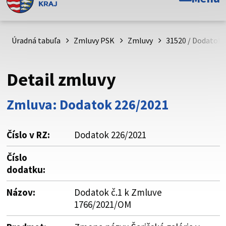
Toto je oficiálna webová stránka Prešovského
samosprávneho kraja. Oficiálne stránky využívajú doménu
psk.sk.
Úradná tabuľa
Zmluvy PSK
Zmluvy
31520 / Dodatok 
Táto stránka je zabezpečená
Detail zmluvy
Buďte pozorní a vždy sa uistite, že zdieľate informácie iba
cez zabezpečenú webovú stránku. Zabezpečená stránka
Zmluva: Dodatok 226/2021
vždy začína https:// pred názvom domény webového sídla.
Číslo v RZ:
Dodatok 226/2021
Číslo
dodatku:
Názov:
Dodatok č.1 k Zmluve
1766/2021/OM