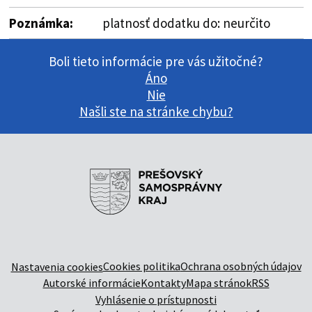
Poznámka:
platnosť dodatku do: neurčito
Boli tieto informácie pre vás užitočné?
Áno
Nie
Našli ste na stránke chybu?
Cookies politika
Ochrana osobných údajov
Nastavenia cookies
Autorské informácie
Kontakty
Mapa stránok
RSS
Vyhlásenie o prístupnosti