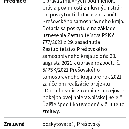
Predmet:
Úprava zmluvných podmienok,
práv a povinností zmluvných strán
pri poskytnutí dotácie z rozpočtu
Prešovského samosprávneho kraja.
Dotácia sa poskytuje na základe
uznesenia Zastupiteľstva PSK č.
777/2021 z 29. zasadnutia
Zastupiteľstva Prešovského
samosprávneho kraja zo dňa 30.
augusta 2021 k úprave rozpočtu č.
5/PSK/2021 Prešovského
samosprávneho kraja pre rok 2021
za účelom realizácie projektu
"Dobudovanie zázemia k hokejovo-
hokejbalovej hale v Spišskej Belej“.
Ďalšie špecifiká uvedené v čl. I tejto
zmluvy.
Zmluvná
poskytovateľ , Prešovský