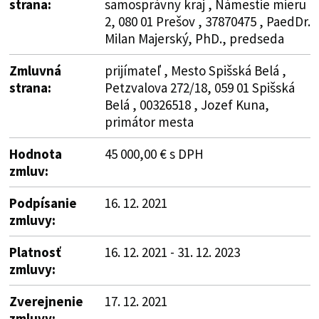
strana:
samosprávny kraj , Námestie mieru
2, 080 01 Prešov , 37870475 , PaedDr.
Milan Majerský, PhD., predseda
Zmluvná
prijímateľ , Mesto Spišská Belá ,
strana:
Petzvalova 272/18, 059 01 Spišská
Belá , 00326518 , Jozef Kuna,
primátor mesta
Hodnota
45 000,00 € s DPH
zmluv:
Podpísanie
16. 12. 2021
zmluvy:
Platnosť
16. 12. 2021 - 31. 12. 2023
zmluvy:
Zverejnenie
17. 12. 2021
zmluvy: