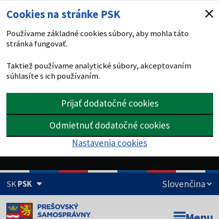
Cookies na stránke PSK
Používame základné cookies súbory, aby mohla táto
stránka fungovať.
Taktiež používame analytické súbory, akceptovaním
súhlasíte s ich používaním.
Prijať dodatočné cookies
Odmietnuť dodatočné cookies
Nastavenia cookies
SK
PSK
Doména psk.sk je oficiálna
Menu