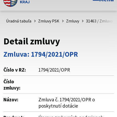
Toto je oficiálna webová stránka Prešovského
samosprávneho kraja. Oficiálne stránky využívajú doménu
psk.sk.
Úradná tabuľa
Zmluvy PSK
Zmluvy
31463 / Zmluva č
Táto stránka je zabezpečená
Detail zmluvy
Buďte pozorní a vždy sa uistite, že zdieľate informácie iba
cez zabezpečenú webovú stránku. Zabezpečená stránka
Zmluva: 1794/2021/OPR
vždy začína https:// pred názvom domény webového sídla.
Číslo v RZ:
1794/2021/OPR
Číslo
zmluvy:
Názov:
Zmluva č. 1794/2021/OPR o
poskytnutí dotácie