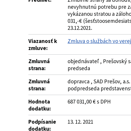
nevyhnutnú potrebu pre za
vykázanou stratou a záloho
031,-€ (šesťstoosemdesiat
23.12.2021.
Viazanosť k
Zmluva o službách vo vere
zmluve:
Zmluvná
objednávateľ , Prešovský s
strana:
predseda
Zmluvná
dopravca , SAD Prešov, a.s.
strana:
podpredseda predstavens
Hodnota
687 031,00 € s DPH
dodatku:
Podpísanie
13. 12. 2021
dodatku: