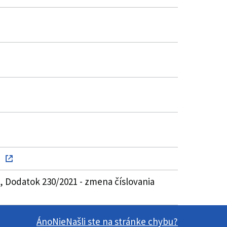
, Dodatok 230/2021 - zmena číslovania
Áno
Nie
Našli ste na stránke chybu?