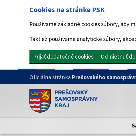
Cookies na stránke PSK
Používame základné cookies súbory, aby mo
Taktiež používame analytické súbory, akcep
Prijať dodatočné cookies
Odmietnuť do
PRESKOČIŤ NA HLAVNÝ OBSAH
Oficiálna stránka
Prešovského samosprávn
Doména psk.sk je oficiálna
Toto je oficiálna webová stránka Prešovsk
Oficiálne stránky využívajú doménu psk.sk.
S