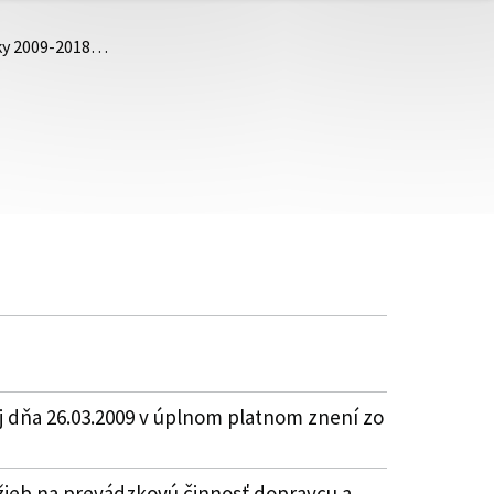
oky 2009-2018…
j dňa 26.03.2009 v úplnom platnom znení zo
žieb na prevádzkovú činnosť dopravcu a