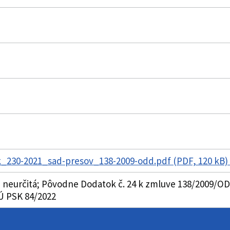
_230-2021_sad-presov_138-2009-odd.pdf (PDF, 120 kB)
 neurčitá; Pôvodne Dodatok č. 24 k zmluve 138/2009/OD
 Ú PSK 84/2022