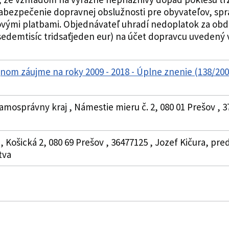
bezpečenie dopravnej obslužnosti pre obyvateľov, spr
vými platbami. Objednávateľ uhradí nedoplatok za obdob
sedemtisíc tridsaťjeden eur) na účet dopravcu uvedený 
jnom záujme na roky 2009 - 2018 - Úplne znenie (138/2
amosprávny kraj , Námestie mieru č. 2, 080 01 Prešov , 3
 , Košická 2, 080 69 Prešov , 36477125 , Jozef Kičura, pr
tva