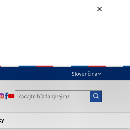
čená
ODKAZ SA OTVORÍ NA NOVEJ KARTE
ODKAZ SA OTVORÍ NA NOVEJ KARTE
ODKAZ SA OTVORÍ NA NOVEJ KARTE
stite, že zdieľate informácie iba cez
nku. Zabezpečená stránka vždy začína
ény webového sídla.
ty