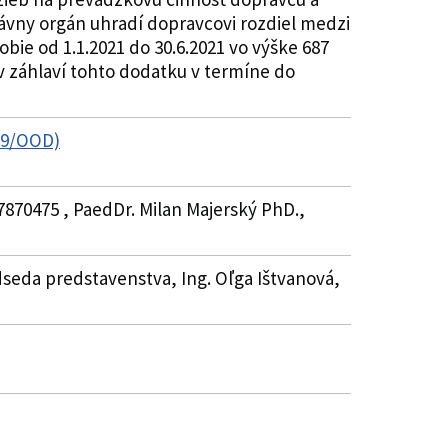
ávny orgán uhradí dopravcovi rozdiel medzi
ie od 1.1.2021 do 30.6.2021 vo výške 687
v záhlaví tohto dodatku v termíne do
009/OOD)
7870475 , PaedDr. Milan Majerský PhD.,
edseda predstavenstva, Ing. Oľga Ištvanová,