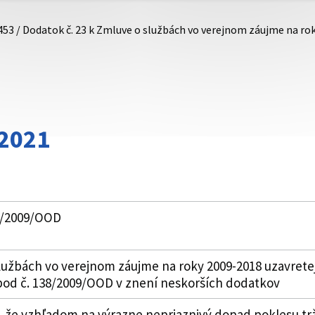
453 / Dodatok č. 23 k Zmluve o službách vo verejnom záujme na r
/2021
38/2009/OOD
službách vo verejnom záujme na roky 2009-2018 uzavrete
 pod č. 138/2009/OOD v znení neskorších dodatkov
, že vzhľadom na výrazne nepriaznivý dopad poklesu tr