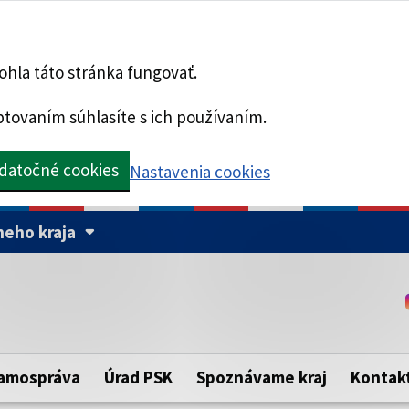
hla táto stránka fungovať.
tovaním súhlasíte s ich používaním.
datočné cookies
Nastavenia cookies
eho kraja
Táto stránka je zabezpe
Buďte pozorní a vždy sa ui
ého samosprávneho kraja.
zabezpečenú webovú strá
https:// pred názvom dom
amospráva
Úrad PSK
Spoznávame kraj
Kontak