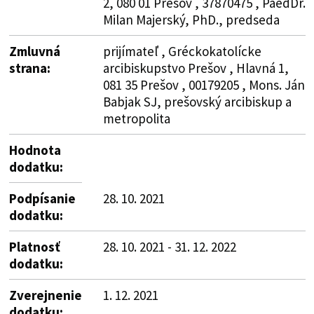
2, 080 01 Prešov , 37870475 , PaedDr.
Milan Majerský, PhD., predseda
Zmluvná
prijímateľ , Gréckokatolícke
strana:
arcibiskupstvo Prešov , Hlavná 1,
081 35 Prešov , 00179205 , Mons. Ján
Babjak SJ, prešovský arcibiskup a
metropolita
Hodnota
dodatku:
Podpísanie
28. 10. 2021
dodatku:
Platnosť
28. 10. 2021 - 31. 12. 2022
dodatku:
Zverejnenie
1. 12. 2021
dodatku: