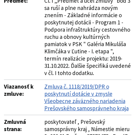
Predmet:
Čl. I „Predmet a účel zmluvy“ bod 3
sa ruší a plne nahrádza novým
znením - Základné informácie o
poskytnutej dotácii - Program 1 -
Podpora infraštruktúry cestovného
ruchu a obnovy kultúrných
pamiatok v PSK " Galéria Mikuláša
Klimčáka v Ľutine - I. etapa ",
termín realizácie projektu: 2019-
31.10.2022. Ďalšie špecifiká uvedené
v čl. I tohto dodatku.
Viazanosť k
Zmluva č. 1118/2019/DPR o
zmluve:
poskytnutí dotácie v zmysle
Všeobecne záväzného nariadenia
Prešovského samosprávneho kraja
Zmluvná
poskytovateľ , Prešovský
strana:
samosprávny kraj , Námestie mieru