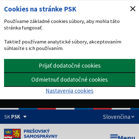
Cookies na stránke PSK
Používame základné cookies súbory, aby mohla táto
stránka fungovať.
Taktiež používame analytické súbory, akceptovaním
súhlasíte s ich používaním.
Prijať dodatočné cookies
Odmietnuť dodatočné cookies
Nastavenia cookies
SK
PSK
Doména psk.sk je oficiálna
Menu