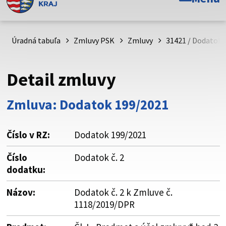
Toto je oficiálna webová stránka Prešovského
samosprávneho kraja. Oficiálne stránky využívajú doménu
psk.sk.
Úradná tabuľa
Zmluvy PSK
Zmluvy
31421 / Dodatok č
Táto stránka je zabezpečená
Detail zmluvy
Buďte pozorní a vždy sa uistite, že zdieľate informácie iba
cez zabezpečenú webovú stránku. Zabezpečená stránka
Zmluva: Dodatok 199/2021
vždy začína https:// pred názvom domény webového sídla.
Číslo v RZ:
Dodatok 199/2021
Číslo
Dodatok č. 2
dodatku:
Názov:
Dodatok č. 2 k Zmluve č.
1118/2019/DPR