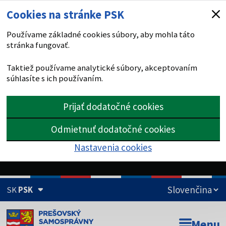
Cookies na stránke PSK
Používame základné cookies súbory, aby mohla táto
stránka fungovať.
Taktiež používame analytické súbory, akceptovaním
súhlasíte s ich používaním.
Prijať dodatočné cookies
Odmietnuť dodatočné cookies
Nastavenia cookies
SK
PSK
Doména psk.sk je oficiálna
Menu