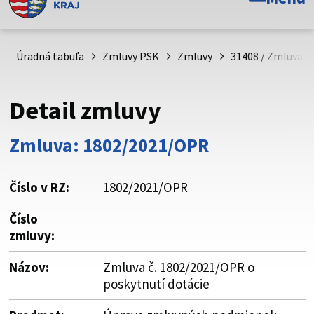
Toto je oficiálna webová stránka Prešovského
samosprávneho kraja. Oficiálne stránky využívajú doménu
psk.sk.
Úradná tabuľa
Zmluvy PSK
Zmluvy
31408 / Zmluva č
Táto stránka je zabezpečená
Detail zmluvy
Buďte pozorní a vždy sa uistite, že zdieľate informácie iba
cez zabezpečenú webovú stránku. Zabezpečená stránka
Zmluva: 1802/2021/OPR
vždy začína https:// pred názvom domény webového sídla.
Číslo v RZ:
1802/2021/OPR
Číslo
zmluvy:
Názov:
Zmluva č. 1802/2021/OPR o
poskytnutí dotácie