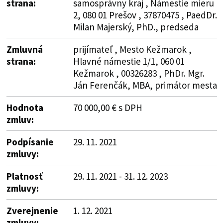
strana:
samosprávny kraj , Námestie mieru
2, 080 01 Prešov , 37870475 , PaedDr.
Milan Majerský, PhD., predseda
Zmluvná
prijímateľ , Mesto Kežmarok ,
strana:
Hlavné námestie 1/1, 060 01
Kežmarok , 00326283 , PhDr. Mgr.
Ján Ferenčák, MBA, primátor mesta
Hodnota
70 000,00 € s DPH
zmluv:
Podpísanie
29. 11. 2021
zmluvy:
Platnosť
29. 11. 2021 - 31. 12. 2023
zmluvy:
Zverejnenie
1. 12. 2021
zmluvy: