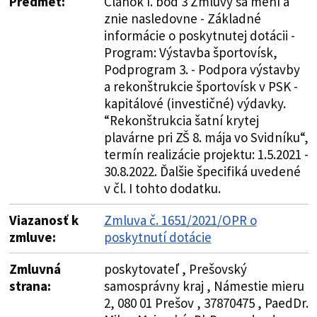
Predmet:
Článok I. bod 3 Zmluvy sa mení a
znie nasledovne - Základné
informácie o poskytnutej dotácii -
Program: Výstavba športovísk,
Podprogram 3. - Podpora výstavby
a rekonštrukcie športovísk v PSK -
kapitálové (investičné) výdavky.
“Rekonštrukcia šatní krytej
plavárne pri ZŠ 8. mája vo Svidníku“,
termín realizácie projektu: 1.5.2021 -
30.8.2022. Ďalšie špecifiká uvedené
v čl. I tohto dodatku.
Viazanosť k
Zmluva č. 1651/2021/OPR o
zmluve:
poskytnutí dotácie
Zmluvná
poskytovateľ , Prešovský
strana:
samosprávny kraj , Námestie mieru
2, 080 01 Prešov , 37870475 , PaedDr.