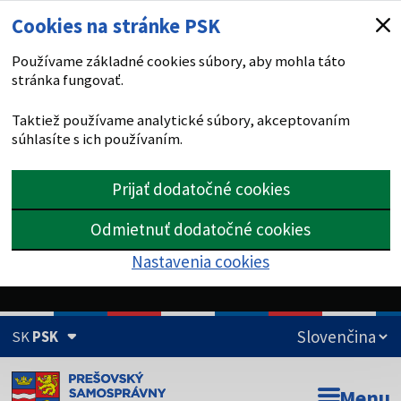
Cookies na stránke PSK
Používame základné cookies súbory, aby mohla táto
stránka fungovať.
Taktiež používame analytické súbory, akceptovaním
súhlasíte s ich používaním.
Prijať dodatočné cookies
Odmietnuť dodatočné cookies
Nastavenia cookies
SK
PSK
Doména psk.sk je oficiálna
Menu