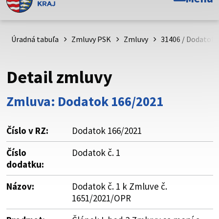
Toto je oficiálna webová stránka Prešovského
samosprávneho kraja. Oficiálne stránky využívajú doménu
psk.sk.
Úradná tabuľa
Zmluvy PSK
Zmluvy
31406 / Dodatok č
Táto stránka je zabezpečená
Detail zmluvy
Buďte pozorní a vždy sa uistite, že zdieľate informácie iba
cez zabezpečenú webovú stránku. Zabezpečená stránka
Zmluva: Dodatok 166/2021
vždy začína https:// pred názvom domény webového sídla.
Číslo v RZ:
Dodatok 166/2021
Číslo
Dodatok č. 1
dodatku:
Názov:
Dodatok č. 1 k Zmluve č.
1651/2021/OPR