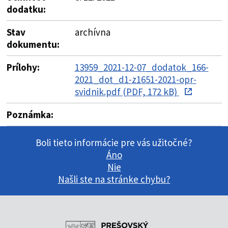
dodatku:
Stav
archívna
dokumentu:
Prílohy:
13959_2021-12-07_dodatok_166-
2021_dot_d1-z1651-2021-opr-
svidnik.pdf (PDF, 172 kB)
Poznámka:
Boli tieto informácie pre vás užitočné?
Áno
Nie
Našli ste na stránke chybu?