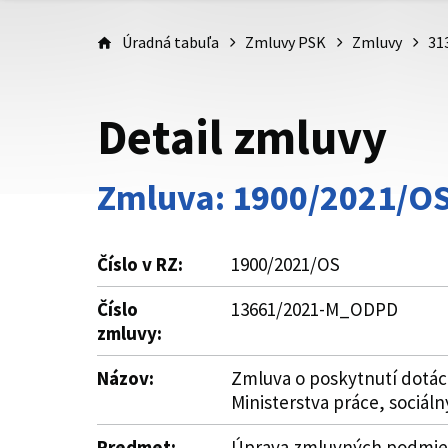
Úradná tabuľa
Zmluvy PSK
Zmluvy
31
Detail zmluvy
Zmluva: 1900/2021/O
Číslo v RZ:
1900/2021/OS
Číslo
13661/2021-M_ODPD
zmluvy:
Názov:
Zmluva o poskytnutí dotácie
Ministerstva práce, sociál
Predmet:
Úprava zmluvných podmieno