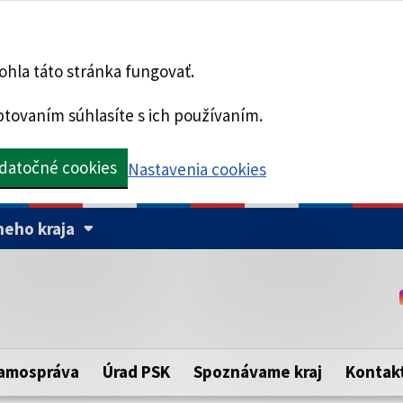
hla táto stránka fungovať.
tovaním súhlasíte s ich používaním.
datočné cookies
Nastavenia cookies
eho kraja
Táto stránka je zabezpe
Buďte pozorní a vždy sa ui
ého samosprávneho kraja.
zabezpečenú webovú strá
https:// pred názvom dom
amospráva
Úrad PSK
Spoznávame kraj
Kontak