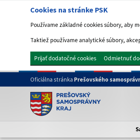
Cookies na stránke PSK
Používame základné cookies súbory, aby mo
Taktiež používame analytické súbory, akcep
Prijať dodatočné cookies
Odmietnuť do
PRESKOČIŤ NA HLAVNÝ OBSAH
Oficiálna stránka
Prešovského samosprávn
Doména psk.sk je oficiálna
Toto je oficiálna webová stránka Prešovsk
Oficiálne stránky využívajú doménu psk.sk.
S