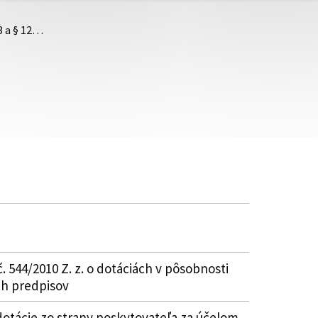
3 a § 12…
č. 544/2010 Z. z. o dotáciách v pôsobnosti
ch predpisov
otácie zo strany poskytovateľa za účelom