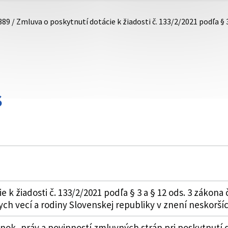
389 / Zmluva o poskytnutí dotácie k žiadosti č. 133/2/2021 podľa § 
S
 k žiadosti č. 133/2/2021 podľa § 3 a § 12 ods. 3 zákona 
nych vecí a rodiny Slovenskej republiky v znení neskorší
k, práv a povinností zmluvných strán pri poskytnutí d