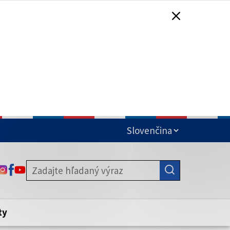
čená
ODKAZ SA OTVORÍ NA NOVEJ KARTE
ODKAZ SA OTVORÍ NA NOVEJ KARTE
ODKAZ SA OTVORÍ NA NOVEJ KARTE
stite, že zdieľate informácie iba cez
nku. Zabezpečená stránka vždy začína
ény webového sídla.
ty