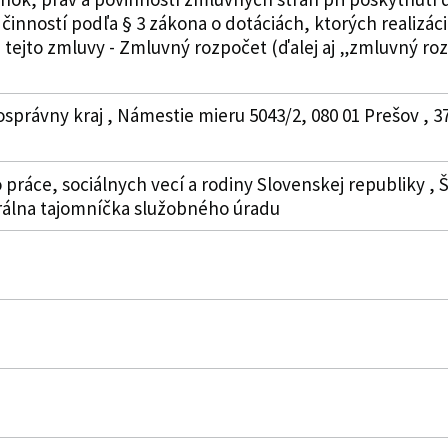
 činností podľa § 3 zákona o dotáciách, ktorých realizáci
1 tejto zmluvy - Zmluvný rozpočet (ďalej aj „zmluvný ro
správny kraj , Námestie mieru 5043/2, 080 01 Prešov , 37
práce, sociálnych vecí a rodiny Slovenskej republiky , Špi
erálna tajomníčka služobného úradu