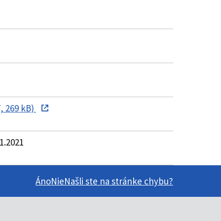
, 269 kB)
1.2021
Áno
Nie
Našli ste na stránke chybu?