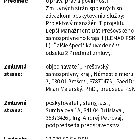
Predmet:
Úprava práv a povinností
Zmluvných strán spojených so
záväzkom poskytovania Služby:
Projektový manažér IT projektu
Lepší Manažment Dát Prešovského
samosprávneho kraja II (LEMAD PSK
II). Ďalšie špecifiká uvedené v
odseku 2 Predmet zmluvy.
Zmluvná
objednávateľ , Prešovský
strana:
samosprávny kraj , Námestie mieru
2, 080 01 Prešov , 37870475 , PaedDr.
Milan Majerský, PhD., predseda PSK
Zmluvná
poskytovateľ , stengl a.s. ,
strana:
Sumbalova 1A, 841 04 Brtislava ,
35873426 , Ing. Andrej Petrovaj,
podpredseda predstavenstva
Hodnota
12 009,60 € s DPH