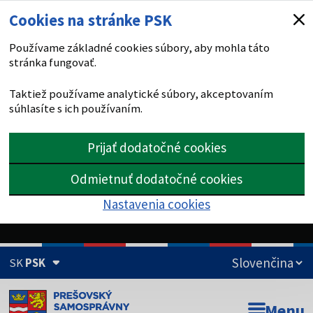
Cookies na stránke PSK
Používame základné cookies súbory, aby mohla táto
stránka fungovať.
Taktiež používame analytické súbory, akceptovaním
súhlasíte s ich používaním.
Prijať dodatočné cookies
Odmietnuť dodatočné cookies
Nastavenia cookies
SK
PSK
Doména psk.sk je oficiálna
Menu