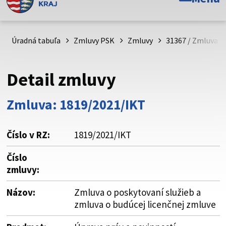
Toto je oficiálna webová stránka Prešovského
samosprávneho kraja. Oficiálne stránky využívajú doménu
psk.sk.
Úradná tabuľa
Zmluvy PSK
Zmluvy
31367 / Zmluva o 
Táto stránka je zabezpečená
Detail zmluvy
Buďte pozorní a vždy sa uistite, že zdieľate informácie iba
cez zabezpečenú webovú stránku. Zabezpečená stránka
Zmluva: 1819/2021/IKT
vždy začína https:// pred názvom domény webového sídla.
Číslo v RZ:
1819/2021/IKT
Číslo
zmluvy:
Názov:
Zmluva o poskytovaní služieb a
zmluva o budúcej licenčnej zmluve