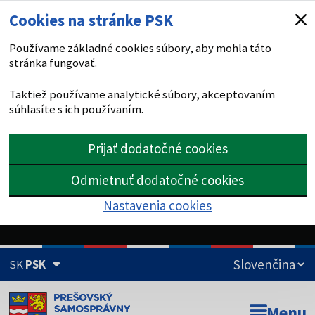
Cookies na stránke PSK
Používame základné cookies súbory, aby mohla táto
stránka fungovať.
Taktiež používame analytické súbory, akceptovaním
súhlasíte s ich používaním.
Prijať dodatočné cookies
Odmietnuť dodatočné cookies
Nastavenia cookies
SK
PSK
Doména psk.sk je oficiálna
Menu