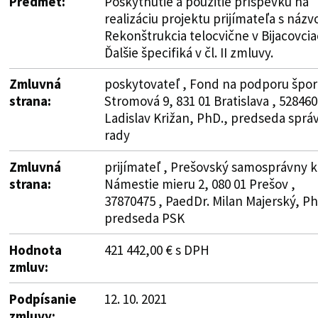
Predmet:
Poskytnutie a použitie príspevku na
realizáciu projektu prijímateľa s náz
Rekonštrukcia telocvične v Bijacovcia
Ďalšie špecifiká v čl. II zmluvy.
Zmluvná
poskytovateľ , Fond na podporu špor
strana:
Stromová 9, 831 01 Bratislava , 528460
Ladislav Križan, PhD., predseda sprá
rady
Zmluvná
prijímateľ , Prešovský samosprávny kr
strana:
Námestie mieru 2, 080 01 Prešov ,
37870475 , PaedDr. Milan Majerský, Ph
predseda PSK
Hodnota
421 442,00 € s DPH
zmluv:
Podpísanie
12. 10. 2021
zmluvy: