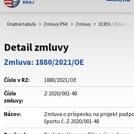
Toto je oficiálna webová stránka Prešovského
samosprávneho kraja. Oficiálne stránky využívajú doménu
psk.sk.
Úradná tabuľa
Zmluvy PSK
Zmluvy
31359 / Zmluva o 
Táto stránka je zabezpečená
Detail zmluvy
Buďte pozorní a vždy sa uistite, že zdieľate informácie iba
cez zabezpečenú webovú stránku. Zabezpečená stránka
Zmluva: 1880/2021/OE
vždy začína https:// pred názvom domény webového sídla.
Číslo v RZ:
1880/2021/OE
Číslo
Z-2020/001-48
zmluvy:
Názov:
Zmluva o príspevku na projekt podp
športu č. Z-2020/001-48