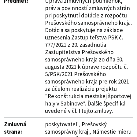
Predmet:
Úprava zmluvných podmienok,
práv a povinností zmluvných strán
pri poskytnutí dotácie z rozpočtu
Prešovského samosprávneho kraja.
Dotácia sa poskytuje na základe
uznesenia Zastupiteľstva PSK č.
777/2021 z 29. zasadnutia
Zastupiteľstva Prešovského
samosprávneho kraja zo dňa 30.
augusta 2021 k úprave rozpočtu č.
5/PSK/2021 Prešovského
samosprávneho kraja pre rok 2021
za účelom realizácie projektu
"Rekonštrukcia mestskej športovej
haly v Sabinove“. Ďalšie špecifiká
uvedené v čl. I tejto zmluvy.
Zmluvná
poskytovateľ , Prešovský
strana:
samosprávny kraj , Námestie mieru