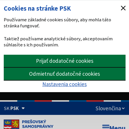
Cookies na stránke PSK
Používame základné cookies súbory, aby mohla táto
stránka fungovať.
Taktiež používame analytické súbory, akceptovaním
súhlasíte s ich používaním.
Prijať dodatočné cookies
Odmietnuť dodatočné cookies
Nastavenia cookies
SK
PSK
Doména psk.sk je oficiálna
Menu