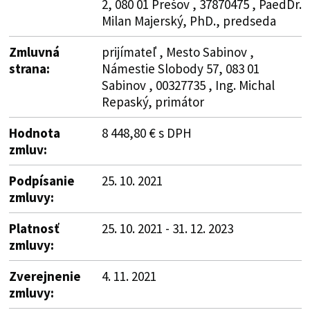
2, 080 01 Prešov , 37870475 , PaedDr.
Milan Majerský, PhD., predseda
Zmluvná
prijímateľ , Mesto Sabinov ,
strana:
Námestie Slobody 57, 083 01
Sabinov , 00327735 , Ing. Michal
Repaský, primátor
Hodnota
8 448,80 € s DPH
zmluv:
Podpísanie
25. 10. 2021
zmluvy:
Platnosť
25. 10. 2021 - 31. 12. 2023
zmluvy:
Zverejnenie
4. 11. 2021
zmluvy: