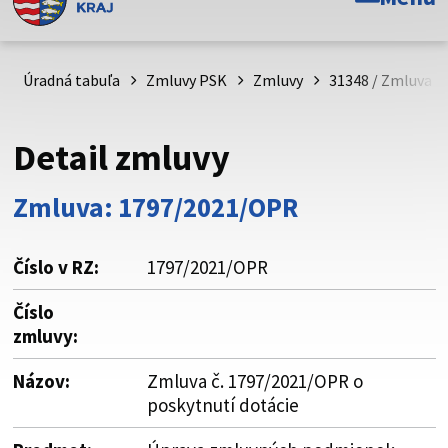
Toto je oficiálna webová stránka Prešovského
samosprávneho kraja. Oficiálne stránky využívajú doménu
psk.sk.
Úradná tabuľa
Zmluvy PSK
Zmluvy
31348 / Zmluva č
Táto stránka je zabezpečená
Detail zmluvy
Buďte pozorní a vždy sa uistite, že zdieľate informácie iba
cez zabezpečenú webovú stránku. Zabezpečená stránka
Zmluva: 1797/2021/OPR
vždy začína https:// pred názvom domény webového sídla.
Číslo v RZ:
1797/2021/OPR
Číslo
zmluvy:
Názov:
Zmluva č. 1797/2021/OPR o
poskytnutí dotácie