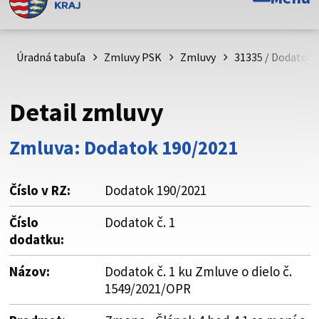
Toto je oficiálna webová stránka Prešovského
samosprávneho kraja. Oficiálne stránky využívajú doménu
psk.sk.
Úradná tabuľa
Zmluvy PSK
Zmluvy
31335 / Dodatok č
Táto stránka je zabezpečená
Detail zmluvy
Buďte pozorní a vždy sa uistite, že zdieľate informácie iba
cez zabezpečenú webovú stránku. Zabezpečená stránka
Zmluva: Dodatok 190/2021
vždy začína https:// pred názvom domény webového sídla.
Číslo v RZ:
Dodatok 190/2021
Číslo
Dodatok č. 1
dodatku:
Názov:
Dodatok č. 1 ku Zmluve o dielo č.
1549/2021/OPR