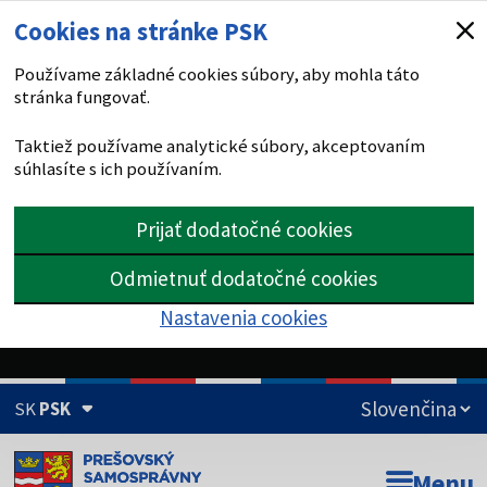
Cookies na stránke PSK
Používame základné cookies súbory, aby mohla táto
stránka fungovať.
Taktiež používame analytické súbory, akceptovaním
súhlasíte s ich používaním.
Prijať dodatočné cookies
Odmietnuť dodatočné cookies
Nastavenia cookies
SK
PSK
Doména psk.sk je oficiálna
Menu