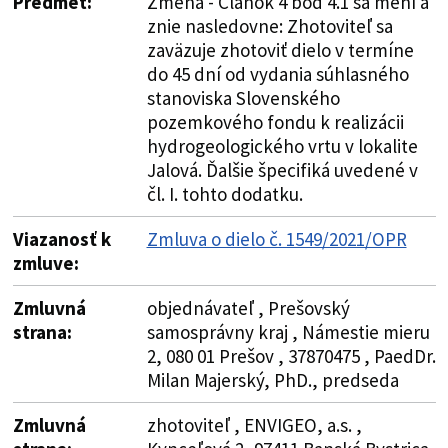
Predmet:
Zmena - Článok 4 bod 4.1 sa mení a
znie nasledovne: Zhotoviteľ sa
zaväzuje zhotoviť dielo v termíne
do 45 dní od vydania súhlasného
stanoviska Slovenského
pozemkového fondu k realizácii
hydrogeologického vrtu v lokalite
Jalová. Ďalšie špecifiká uvedené v
čl. I. tohto dodatku.
Viazanosť k
Zmluva o dielo č. 1549/2021/OPR
zmluve:
Zmluvná
objednávateľ , Prešovský
strana:
samosprávny kraj , Námestie mieru
2, 080 01 Prešov , 37870475 , PaedDr.
Milan Majerský, PhD., predseda
Zmluvná
zhotoviteľ , ENVIGEO, a.s. ,