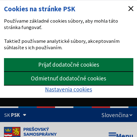
Cookies na stránke PSK
Používame základné cookies súbory, aby mohla táto
stránka fungovať.
Taktiež používame analytické súbory, akceptovaním
súhlasíte s ich používaním.
Prijať dodatočné cookies
Odmietnuť dodatočné cookies
Nastavenia cookies
SK
PSK
Doména psk.sk je oficiálna
Menu