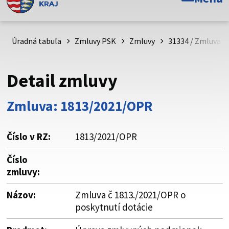
Toto je oficiálna webová stránka Prešovského
samosprávneho kraja. Oficiálne stránky využívajú doménu
psk.sk.
Úradná tabuľa
Zmluvy PSK
Zmluvy
31334 / Zmluva č
Táto stránka je zabezpečená
Detail zmluvy
Buďte pozorní a vždy sa uistite, že zdieľate informácie iba
cez zabezpečenú webovú stránku. Zabezpečená stránka
Zmluva: 1813/2021/OPR
vždy začína https:// pred názvom domény webového sídla.
Číslo v RZ:
1813/2021/OPR
Číslo
zmluvy:
Názov:
Zmluva č 1813./2021/OPR o
poskytnutí dotácie