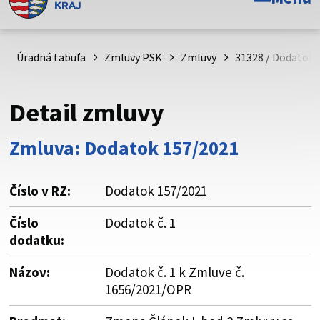
Toto je oficiálna webová stránka Prešovského
samosprávneho kraja. Oficiálne stránky využívajú doménu
psk.sk.
Úradná tabuľa
Zmluvy PSK
Zmluvy
31328 / Dodatok č
Táto stránka je zabezpečená
Detail zmluvy
Buďte pozorní a vždy sa uistite, že zdieľate informácie iba
cez zabezpečenú webovú stránku. Zabezpečená stránka
Zmluva: Dodatok 157/2021
vždy začína https:// pred názvom domény webového sídla.
Číslo v RZ:
Dodatok 157/2021
Číslo
Dodatok č. 1
dodatku:
Názov:
Dodatok č. 1 k Zmluve č.
1656/2021/OPR