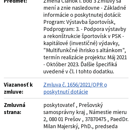
Predmet:
Zmena Článok I. bod 3 Zmluvy sa
mení a znie nasledovne - Základné
informácie o poskytnutej dotácii:
Program: Výstavba športovísk,
Podprogram: 3. - Podpora výstavby
a rekonštrukcie športovísk v PSK -
kapitálové (investičné) výdavky,
"Multifunkčné ihrisko s altánkom",
termín realizácie projektu: Máj 2021
- Október 2023. Ďalšie špecifiká
uvedené v čl. I tohto dodatku.
Viazanosť k
Zmluva č. 1656/2021/OPR o
zmluve:
poskytnutí dotácie
Zmluvná
poskytovateľ , Prešovský
strana:
samosprávny kraj , Námestie mieru
2, 080 01 Prešov , 37870475 , PaedDr.
Milan Majerský, PhD., predseda