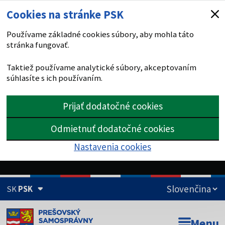
Cookies na stránke PSK
Používame základné cookies súbory, aby mohla táto
stránka fungovať.
Taktiež používame analytické súbory, akceptovaním
súhlasíte s ich používaním.
Prijať dodatočné cookies
Odmietnuť dodatočné cookies
Nastavenia cookies
SK
PSK
Doména psk.sk je oficiálna
Menu