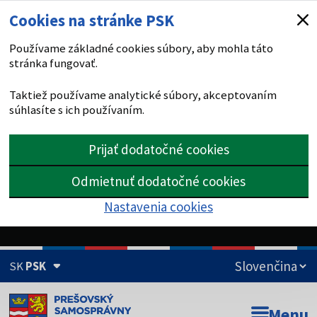
Cookies na stránke PSK
Používame základné cookies súbory, aby mohla táto
stránka fungovať.
Taktiež používame analytické súbory, akceptovaním
súhlasíte s ich používaním.
Prijať dodatočné cookies
Odmietnuť dodatočné cookies
Nastavenia cookies
SK
PSK
Doména psk.sk je oficiálna
Menu