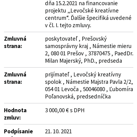
dňa 15.2.2021 na financovanie
projektu „Levočské kreatívne
centrum“. Ďalšie špecifiká uvedené
v čl. I. tejto zmluvy.
Zmluvná
poskytovateľ , Prešovský
strana:
samosprávny kraj , Námestie mieru
2, 080 01 Prešov , 37870475 , PaedDr.
Milan Majerský, PhD., predseda
Zmluvná
prijímateľ , Levočský kreatívny
strana:
spolok , Námestie Majstra Pavla 2/2,
054 01 Levoča , 50046080 , Ľubomíra
Poľanovská, predsedníčka
Hodnota
3 000,00 € s DPH
zmluv:
Podpísanie
21. 10. 2021