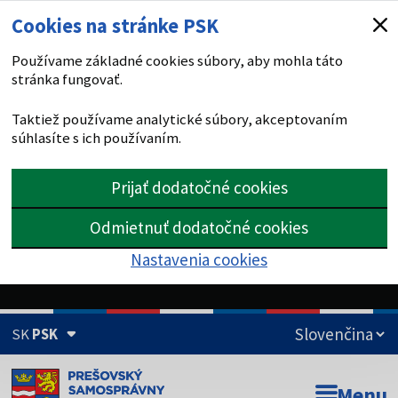
Cookies na stránke PSK
Používame základné cookies súbory, aby mohla táto
stránka fungovať.
Taktiež používame analytické súbory, akceptovaním
súhlasíte s ich používaním.
Prijať dodatočné cookies
Odmietnuť dodatočné cookies
Nastavenia cookies
SK
PSK
Doména psk.sk je oficiálna
Menu