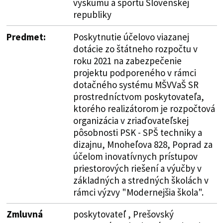
výskumu a športu Slovenskej
republiky
Predmet:
Poskytnutie účelovo viazanej
dotácie zo štátneho rozpočtu v
roku 2021 na zabezpečenie
projektu podporeného v rámci
dotačného systému MŠVVaŠ SR
prostredníctvom poskytovateľa,
ktorého realizátorom je rozpočtová
organizácia v zriaďovateľskej
pôsobnosti PSK - SPŠ techniky a
dizajnu, Mnoheľova 828, Poprad za
účelom inovatívnych prístupov
priestorových riešení a výučby v
základných a stredných školách v
rámci výzvy "Modernejšia škola".
Zmluvná
poskytovateľ , Prešovský