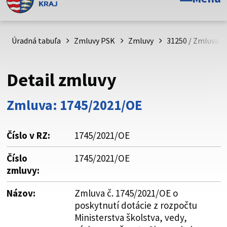
Toto je oficiálna webová stránka Prešovského
samosprávneho kraja. Oficiálne stránky využívajú doménu
psk.sk.
Úradná tabuľa
Zmluvy PSK
Zmluvy
31250 / Zmluva č
Táto stránka je zabezpečená
Detail zmluvy
Buďte pozorní a vždy sa uistite, že zdieľate informácie iba
cez zabezpečenú webovú stránku. Zabezpečená stránka
Zmluva: 1745/2021/OE
vždy začína https:// pred názvom domény webového sídla.
Číslo v RZ:
1745/2021/OE
Číslo
1745/2021/OE
zmluvy:
Názov:
Zmluva č. 1745/2021/OE o
poskytnutí dotácie z rozpočtu
Ministerstva školstva, vedy,