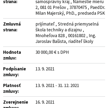
strana:
samosprávny kraj , Námestie mieru
2, 081 01 Prešov , 37870475 , PaedDr.
Milan Majerský, PhD., predseda PSK
Zmluvná
prijímateľ , Stredná priemyselná
strana:
škola techniky a dizajnu ,
Mnoheľova 828 , 00161802 , Ing.
Jaroslav Bašista, riaditeľ školy
Hodnota
30 000,00 € s DPH
zmluv:
Podpísanie
13. 9. 2021
zmluvy:
Platnosť
13. 9. 2021 - 31. 12. 2021
zmluvy:
Zverejnenie
16. 9. 2021
zmluvy: