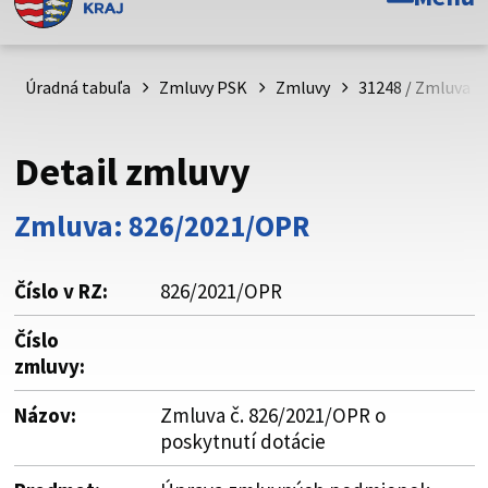
Toto je oficiálna webová stránka Prešovského
samosprávneho kraja. Oficiálne stránky využívajú doménu
psk.sk.
Úradná tabuľa
Zmluvy PSK
Zmluvy
31248 / Zmluva č
Táto stránka je zabezpečená
Detail zmluvy
Buďte pozorní a vždy sa uistite, že zdieľate informácie iba
cez zabezpečenú webovú stránku. Zabezpečená stránka
Zmluva: 826/2021/OPR
vždy začína https:// pred názvom domény webového sídla.
Číslo v RZ:
826/2021/OPR
Číslo
zmluvy:
Názov:
Zmluva č. 826/2021/OPR o
poskytnutí dotácie