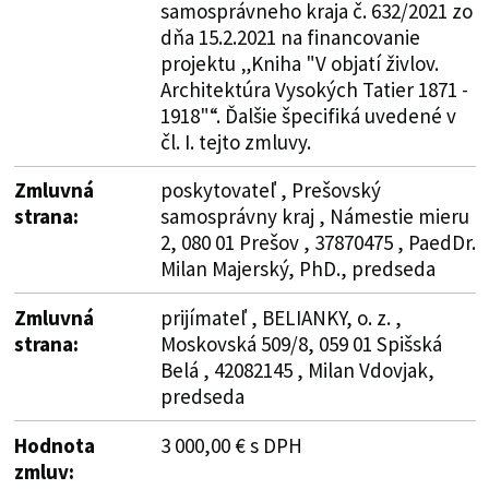
samosprávneho kraja č. 632/2021 zo
dňa 15.2.2021 na financovanie
projektu „Kniha "V objatí živlov.
Architektúra Vysokých Tatier 1871 -
1918"“. Ďalšie špecifiká uvedené v
čl. I. tejto zmluvy.
Zmluvná
poskytovateľ , Prešovský
strana:
samosprávny kraj , Námestie mieru
2, 080 01 Prešov , 37870475 , PaedDr.
Milan Majerský, PhD., predseda
Zmluvná
prijímateľ , BELIANKY, o. z. ,
strana:
Moskovská 509/8, 059 01 Spišská
Belá , 42082145 , Milan Vdovjak,
predseda
Hodnota
3 000,00 € s DPH
zmluv: