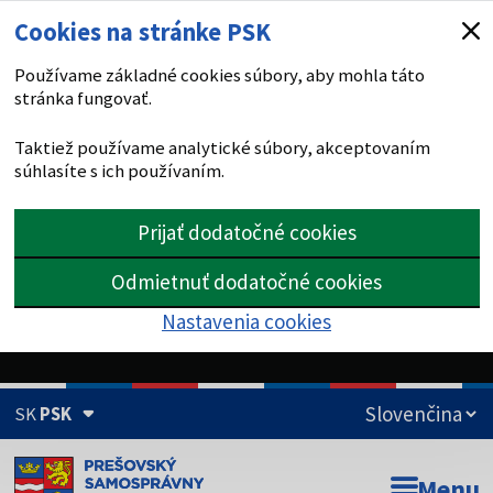
Cookies na stránke PSK
Používame základné cookies súbory, aby mohla táto
stránka fungovať.
Taktiež používame analytické súbory, akceptovaním
súhlasíte s ich používaním.
Prijať dodatočné cookies
Odmietnuť dodatočné cookies
Nastavenia cookies
SK
PSK
Doména psk.sk je oficiálna
Menu