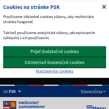
Cookies na stránke PSK
Používame základné cookies súbory, aby mohla táto
stránka fungovať.
Taktiež používame analytické súbory, akceptovaním
súhlasíte s ich používaním.
Prijať dodatočné cookies
Odmietnuť dodatočné cookies
Nastavenia cookies
SK
PSK
Doména psk.sk je oficiálna
Menu