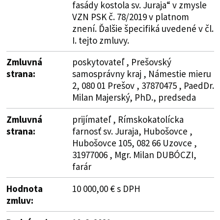
fasády kostola sv. Juraja“ v zmysle
VZN PSK č. 78/2019 v platnom
znení. Ďalšie špecifiká uvedené v čl.
I. tejto zmluvy.
Zmluvná
poskytovateľ , Prešovský
strana:
samosprávny kraj , Námestie mieru
2, 080 01 Prešov , 37870475 , PaedDr.
Milan Majerský, PhD., predseda
Zmluvná
prijímateľ , Rímskokatolícka
strana:
farnosť sv. Juraja, Hubošovce ,
Hubošovce 105, 082 66 Uzovce ,
31977006 , Mgr. Milan DUBÓCZI,
farár
Hodnota
10 000,00 € s DPH
zmluv: