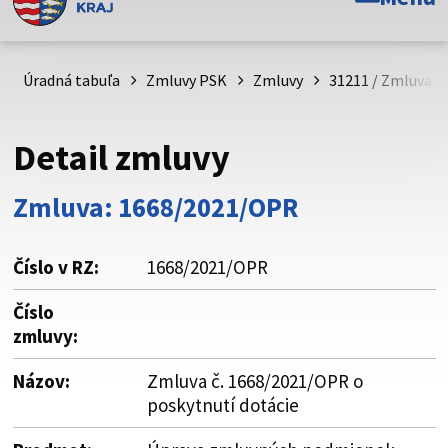
Toto je oficiálna webová stránka Prešovského
samosprávneho kraja. Oficiálne stránky využívajú doménu
psk.sk.
Úradná tabuľa
Zmluvy PSK
Zmluvy
31211 / Zmluva č
Táto stránka je zabezpečená
Detail zmluvy
Buďte pozorní a vždy sa uistite, že zdieľate informácie iba
cez zabezpečenú webovú stránku. Zabezpečená stránka
Zmluva: 1668/2021/OPR
vždy začína https:// pred názvom domény webového sídla.
Číslo v RZ:
1668/2021/OPR
Číslo
zmluvy:
Názov:
Zmluva č. 1668/2021/OPR o
poskytnutí dotácie