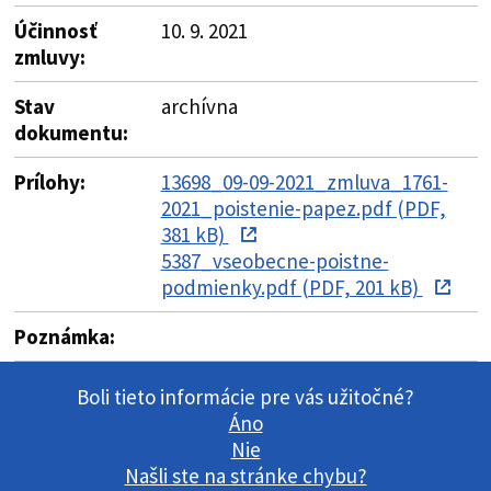
Účinnosť
10. 9. 2021
zmluvy:
Stav
archívna
dokumentu:
Prílohy:
13698_09-09-2021_zmluva_1761-
2021_poistenie-papez.pdf (PDF,
381 kB)
5387_vseobecne-poistne-
podmienky.pdf (PDF, 201 kB)
Poznámka:
Boli tieto informácie pre vás užitočné?
Áno
Nie
Našli ste na stránke chybu?