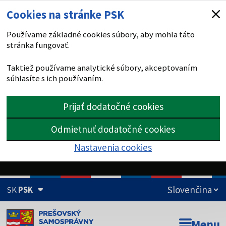
Cookies na stránke PSK
Používame základné cookies súbory, aby mohla táto
stránka fungovať.
Taktiež používame analytické súbory, akceptovaním
súhlasíte s ich používaním.
Prijať dodatočné cookies
Odmietnuť dodatočné cookies
Nastavenia cookies
SK
PSK
Doména psk.sk je oficiálna
Menu