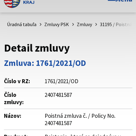
Toto je oficiálna webová stránka Prešovského
samosprávneho kraja. Oficiálne stránky využívajú doménu
psk.sk.
Úradná tabuľa
Zmluvy PSK
Zmluvy
31195 / Poistná z
Táto stránka je zabezpečená
Detail zmluvy
Buďte pozorní a vždy sa uistite, že zdieľate informácie iba
cez zabezpečenú webovú stránku. Zabezpečená stránka
Zmluva: 1761/2021/OD
vždy začína https:// pred názvom domény webového sídla.
Číslo v RZ:
1761/2021/OD
Číslo
2407481587
zmluvy:
Názov:
Poistná zmluva č. / Policy No.
2407481587