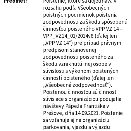
Predmet:
Poistenie, ktoré sa dojednáva v
rozsahu podľa Všeobecných
poistných podmienok poistenia
zodpovednosti za škodu spôsobenú
činnosťou poisteného VPP VZ 14 –
VPP_VZ14_01/2014v8 (ďalej len
„VPP VZ 14“) pre prípad právnym
predpisom stanovenej
zodpovednosti poisteného za
škodu vzniknutú inej osobe v
súvislosti s výkonom poistených
činností poisteného (ďalej len
„Všeobecná zodpovednosť“).
Poistenou činnosťou sú činnosti
súvisiace s organizáciou podujatia
návštevy Pápeža Františka v
Prešove, dňa 14.09.2021. Poistenie
sa vzťahuje aj na organizáciu
parkovania, vjazdu a výjazdu