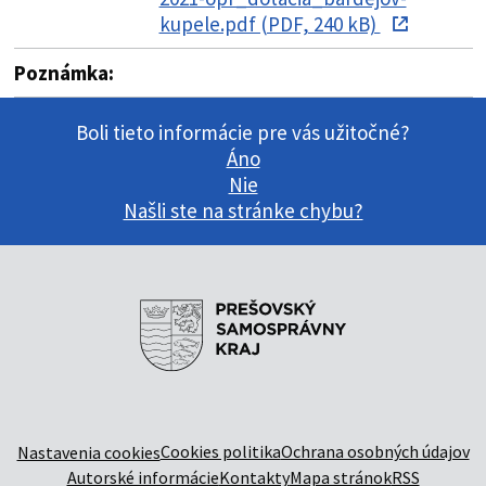
kupele.pdf (PDF, 240 kB)
Poznámka:
Boli tieto informácie pre vás užitočné?
Áno
Nie
Našli ste na stránke chybu?
Cookies politika
Ochrana osobných údajov
Nastavenia cookies
Autorské informácie
Kontakty
Mapa stránok
RSS