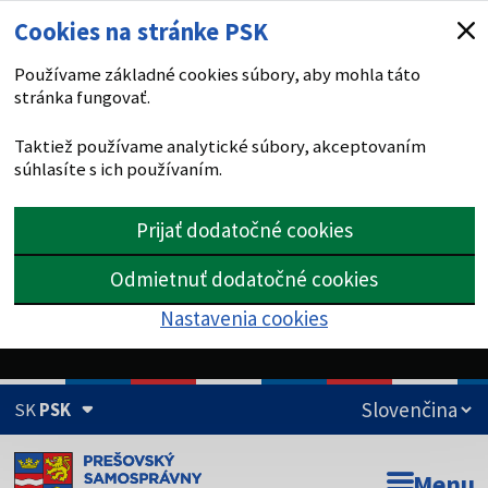
Cookies na stránke PSK
Používame základné cookies súbory, aby mohla táto
stránka fungovať.
Taktiež používame analytické súbory, akceptovaním
súhlasíte s ich používaním.
Prijať dodatočné cookies
Odmietnuť dodatočné cookies
Nastavenia cookies
SK
PSK
Doména psk.sk je oficiálna
Menu