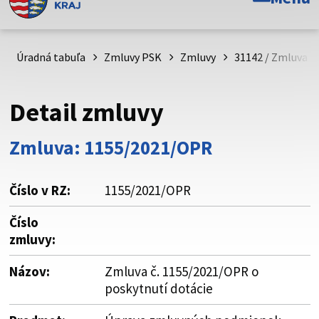
Toto je oficiálna webová stránka Prešovského
samosprávneho kraja. Oficiálne stránky využívajú doménu
psk.sk.
Úradná tabuľa
Zmluvy PSK
Zmluvy
31142 / Zmluva č
Táto stránka je zabezpečená
Detail zmluvy
Buďte pozorní a vždy sa uistite, že zdieľate informácie iba
cez zabezpečenú webovú stránku. Zabezpečená stránka
Zmluva: 1155/2021/OPR
vždy začína https:// pred názvom domény webového sídla.
Číslo v RZ:
1155/2021/OPR
Číslo
zmluvy:
Názov:
Zmluva č. 1155/2021/OPR o
poskytnutí dotácie