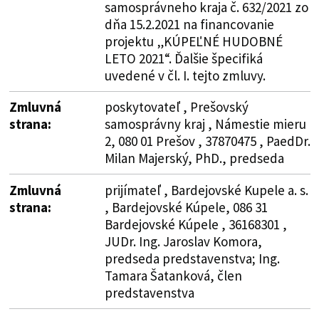
samosprávneho kraja č. 632/2021 zo
dňa 15.2.2021 na financovanie
projektu „KÚPEĽNÉ HUDOBNÉ
LETO 2021“. Ďalšie špecifiká
uvedené v čl. I. tejto zmluvy.
Zmluvná
poskytovateľ , Prešovský
strana:
samosprávny kraj , Námestie mieru
2, 080 01 Prešov , 37870475 , PaedDr.
Milan Majerský, PhD., predseda
Zmluvná
prijímateľ , Bardejovské Kupele a. s.
strana:
, Bardejovské Kúpele, 086 31
Bardejovské Kúpele , 36168301 ,
JUDr. Ing. Jaroslav Komora,
predseda predstavenstva; Ing.
Tamara Šatanková, člen
predstavenstva