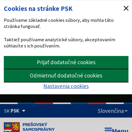
Cookies na stránke PSK
Používame základné cookies súbory, aby mohla táto
stránka fungovať.
Taktiež používame analytické súbory, akceptovaním
súhlasíte s ich používaním.
Prijať dodatočné cookies
Odmietnuť dodatočné cookies
Nastavenia cookies
SK
PSK
Doména psk.sk je oficiálna
Menu