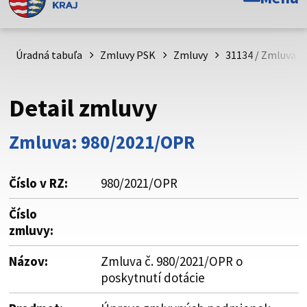
Toto je oficiálna webová stránka Prešovského
samosprávneho kraja. Oficiálne stránky využívajú doménu
psk.sk.
Úradná tabuľa
Zmluvy PSK
Zmluvy
31134 / Zmluva č
Táto stránka je zabezpečená
Detail zmluvy
Buďte pozorní a vždy sa uistite, že zdieľate informácie iba
cez zabezpečenú webovú stránku. Zabezpečená stránka
Zmluva: 980/2021/OPR
vždy začína https:// pred názvom domény webového sídla.
Číslo v RZ:
980/2021/OPR
Číslo
zmluvy:
Názov:
Zmluva č. 980/2021/OPR o
poskytnutí dotácie