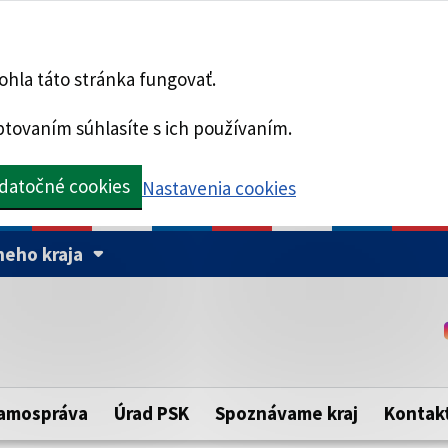
hla táto stránka fungovať.
tovaním súhlasíte s ich používaním.
datočné cookies
Nastavenia cookies
eho kraja
Táto stránka je zabezpe
Buďte pozorní a vždy sa ui
ého samosprávneho kraja.
zabezpečenú webovú strá
https:// pred názvom dom
amospráva
Úrad PSK
Spoznávame kraj
Kontak