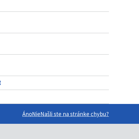
Áno
Nie
Našli ste na stránke chybu?