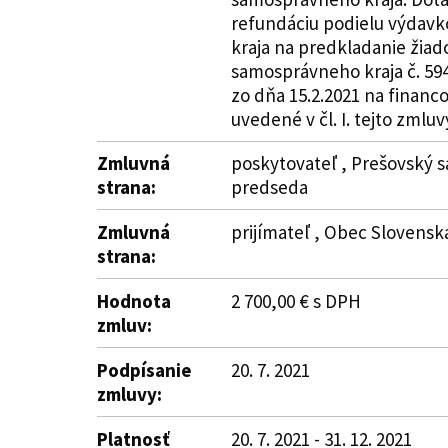
refundáciu podielu výdavk
kraja na predkladanie žiad
samosprávneho kraja č. 59
zo dňa 15.2.2021 na financ
uvedené v čl. I. tejto zmluv
Zmluvná
poskytovateľ , Prešovský s
strana:
predseda
Zmluvná
prijímateľ , Obec Slovenská
strana:
Hodnota
2 700,00 € s DPH
zmluv:
Podpísanie
20. 7. 2021
zmluvy:
Platnosť
20. 7. 2021 - 31. 12. 2021