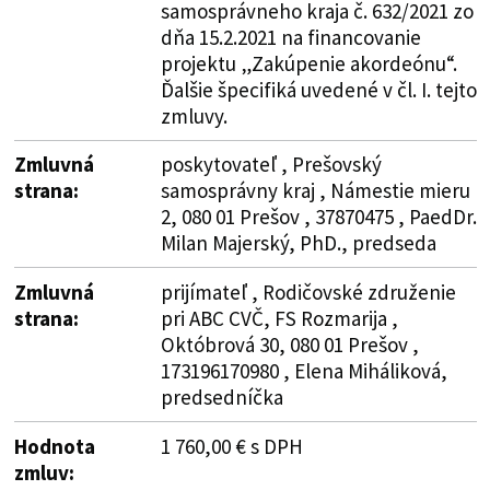
samosprávneho kraja č. 632/2021 zo
dňa 15.2.2021 na financovanie
projektu „Zakúpenie akordeónu“.
Ďalšie špecifiká uvedené v čl. I. tejto
zmluvy.
Zmluvná
poskytovateľ , Prešovský
strana:
samosprávny kraj , Námestie mieru
2, 080 01 Prešov , 37870475 , PaedDr.
Milan Majerský, PhD., predseda
Zmluvná
prijímateľ , Rodičovské združenie
strana:
pri ABC CVČ, FS Rozmarija ,
Októbrová 30, 080 01 Prešov ,
173196170980 , Elena Miháliková,
predsedníčka
Hodnota
1 760,00 € s DPH
zmluv: