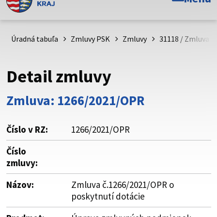
Toto je oficiálna webová stránka Prešovského
samosprávneho kraja. Oficiálne stránky využívajú doménu
psk.sk.
Úradná tabuľa
Zmluvy PSK
Zmluvy
31118 / Zmluva č
Táto stránka je zabezpečená
Detail zmluvy
Buďte pozorní a vždy sa uistite, že zdieľate informácie iba
cez zabezpečenú webovú stránku. Zabezpečená stránka
Zmluva: 1266/2021/OPR
vždy začína https:// pred názvom domény webového sídla.
Číslo v RZ:
1266/2021/OPR
Číslo
zmluvy:
Názov:
Zmluva č.1266/2021/OPR o
poskytnutí dotácie