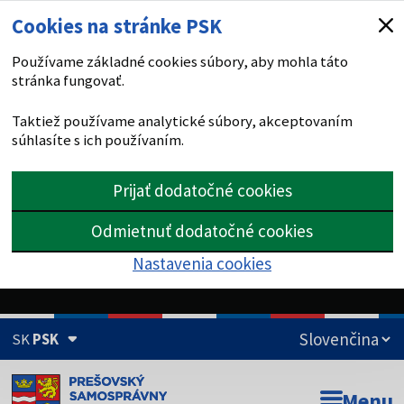
Cookies na stránke PSK
Používame základné cookies súbory, aby mohla táto
stránka fungovať.
Taktiež používame analytické súbory, akceptovaním
súhlasíte s ich používaním.
Prijať dodatočné cookies
Odmietnuť dodatočné cookies
Nastavenia cookies
SK
PSK
Doména psk.sk je oficiálna
Menu