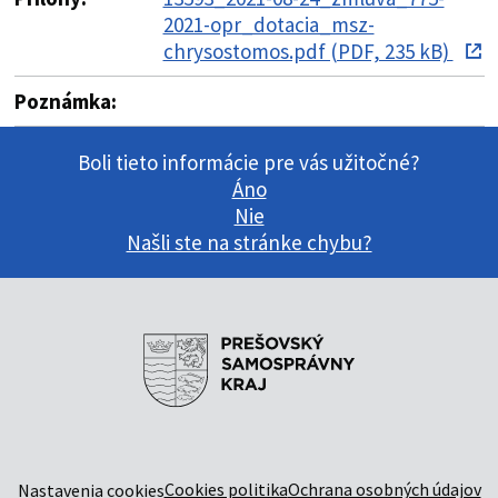
2021-opr_dotacia_msz-
chrysostomos.pdf (PDF, 235 kB)
Poznámka:
Boli tieto informácie pre vás užitočné?
Áno
Nie
Našli ste na stránke chybu?
Cookies politika
Ochrana osobných údajov
Nastavenia cookies