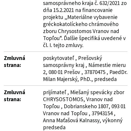
samosprávneho kraja č. 632/2021 zo
dňa 15.2.2021 na financovanie
projektu „Materiálne vybavenie
gréckokatolíckeho chrámového
zboru Chrysostomos Vranov nad
Topľou“. Ďalšie špecifiká uvedené v
čl. I. tejto zmluvy.
Zmluvná
poskytovateľ , Prešovský
strana:
samosprávny kraj , Námestie mieru
2, 080 01 Prešov , 37870475 , PaedDr.
Milan Majerský, PhD., predseda
Zmluvná
prijímateľ , Miešaný spevácky zbor
strana:
CHRYSOSTOMOS, Vranov nad
Topľou , Dobrianskeho 1807, 093 01
Vranov nad Topľou , 37943154 ,
Anna Maťašová Kalnassy, výkonný
predseda