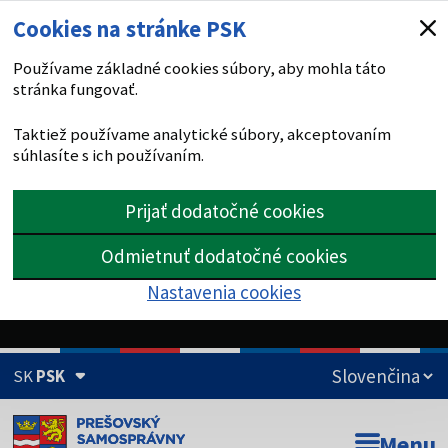
Cookies na stránke PSK
Používame základné cookies súbory, aby mohla táto
stránka fungovať.
Taktiež používame analytické súbory, akceptovaním
súhlasíte s ich používaním.
Prijať dodatočné cookies
Odmietnuť dodatočné cookies
Nastavenia cookies
SK
PSK
Doména psk.sk je oficiálna
Menu