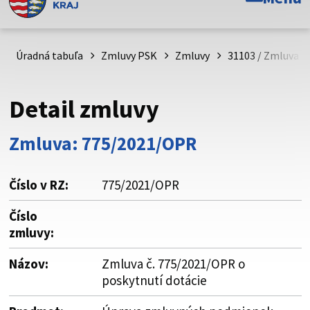
Toto je oficiálna webová stránka Prešovského
samosprávneho kraja. Oficiálne stránky využívajú doménu
psk.sk.
Úradná tabuľa
Zmluvy PSK
Zmluvy
31103 / Zmluva č
Táto stránka je zabezpečená
Detail zmluvy
Buďte pozorní a vždy sa uistite, že zdieľate informácie iba
cez zabezpečenú webovú stránku. Zabezpečená stránka
Zmluva: 775/2021/OPR
vždy začína https:// pred názvom domény webového sídla.
Číslo v RZ:
775/2021/OPR
Číslo
zmluvy:
Názov:
Zmluva č. 775/2021/OPR o
poskytnutí dotácie