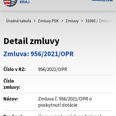
Toto je oficiálna webová stránka Prešovského
samosprávneho kraja. Oficiálne stránky využívajú doménu
psk.sk.
Úradná tabuľa
Zmluvy PSK
Zmluvy
31068 / Zmluva č
Táto stránka je zabezpečená
Detail zmluvy
Buďte pozorní a vždy sa uistite, že zdieľate informácie iba
cez zabezpečenú webovú stránku. Zabezpečená stránka
Zmluva: 956/2021/OPR
vždy začína https:// pred názvom domény webového sídla.
Číslo v RZ:
956/2021/OPR
Číslo
zmluvy:
Názov:
Zmluva č. 956/2021/OPR o
poskytnutí dotácie