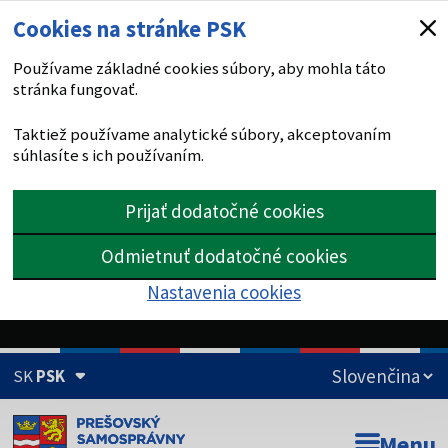
Cookies na stránke PSK
Používame základné cookies súbory, aby mohla táto
stránka fungovať.
Taktiež používame analytické súbory, akceptovaním
súhlasíte s ich používaním.
Prijať dodatočné cookies
Odmietnuť dodatočné cookies
Nastavenia cookies
SK
PSK
Doména psk.sk je oficiálna
Menu