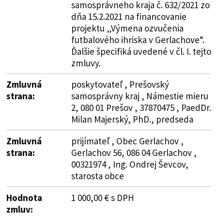
samosprávneho kraja č. 632/2021 zo
dňa 15.2.2021 na financovanie
projektu „Výmena ozvučenia
futbalového ihriska v Gerlachove“.
Ďalšie špecifiká uvedené v čl. I. tejto
zmluvy.
Zmluvná
poskytovateľ , Prešovský
strana:
samosprávny kraj , Námestie mieru
2, 080 01 Prešov , 37870475 , PaedDr.
Milan Majerský, PhD., predseda
Zmluvná
prijímateľ , Obec Gerlachov ,
strana:
Gerlachov 56, 086 04 Gerlachov ,
00321974 , Ing. Ondrej Ševcov,
starosta obce
Hodnota
1 000,00 € s DPH
zmluv: