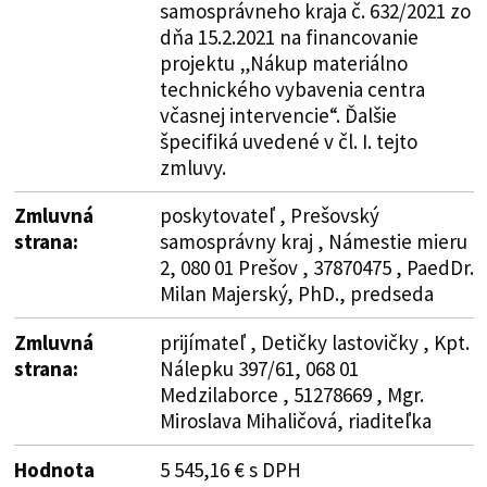
samosprávneho kraja č. 632/2021 zo
dňa 15.2.2021 na financovanie
projektu „Nákup materiálno
technického vybavenia centra
včasnej intervencie“. Ďalšie
špecifiká uvedené v čl. I. tejto
zmluvy.
Zmluvná
poskytovateľ , Prešovský
strana:
samosprávny kraj , Námestie mieru
2, 080 01 Prešov , 37870475 , PaedDr.
Milan Majerský, PhD., predseda
Zmluvná
prijímateľ , Detičky lastovičky , Kpt.
strana:
Nálepku 397/61, 068 01
Medzilaborce , 51278669 , Mgr.
Miroslava Mihaličová, riaditeľka
Hodnota
5 545,16 € s DPH