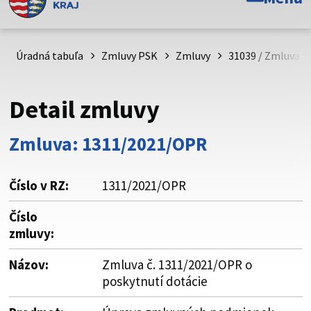
Toto je oficiálna webová stránka Prešovského
samosprávneho kraja. Oficiálne stránky využívajú doménu
psk.sk.
Úradná tabuľa
Zmluvy PSK
Zmluvy
31039 / Zmluva č
Táto stránka je zabezpečená
Detail zmluvy
Buďte pozorní a vždy sa uistite, že zdieľate informácie iba
cez zabezpečenú webovú stránku. Zabezpečená stránka
Zmluva: 1311/2021/OPR
vždy začína https:// pred názvom domény webového sídla.
Číslo v RZ:
1311/2021/OPR
Číslo
zmluvy:
Názov:
Zmluva č. 1311/2021/OPR o
poskytnutí dotácie