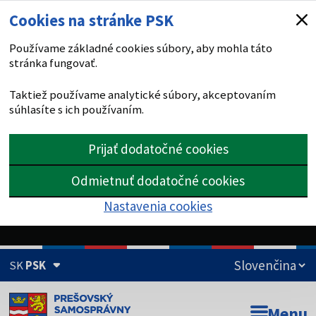
Cookies na stránke PSK
Používame základné cookies súbory, aby mohla táto
stránka fungovať.
Taktiež používame analytické súbory, akceptovaním
súhlasíte s ich používaním.
Prijať dodatočné cookies
Odmietnuť dodatočné cookies
Nastavenia cookies
SK
PSK
Doména psk.sk je oficiálna
Menu