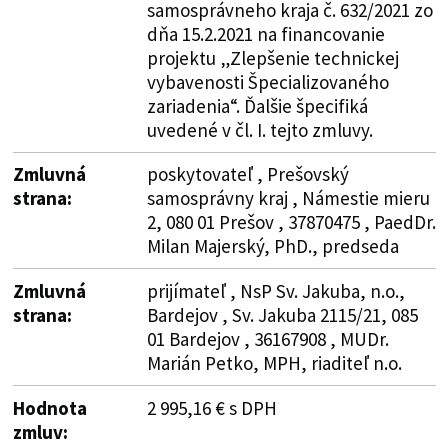
samosprávneho kraja č. 632/2021 zo
dňa 15.2.2021 na financovanie
projektu „Zlepšenie technickej
vybavenosti Špecializovaného
zariadenia“. Ďalšie špecifiká
uvedené v čl. I. tejto zmluvy.
Zmluvná
poskytovateľ , Prešovský
strana:
samosprávny kraj , Námestie mieru
2, 080 01 Prešov , 37870475 , PaedDr.
Milan Majerský, PhD., predseda
Zmluvná
prijímateľ , NsP Sv. Jakuba, n.o.,
strana:
Bardejov , Sv. Jakuba 2115/21, 085
01 Bardejov , 36167908 , MUDr.
Marián Petko, MPH, riaditeľ n.o.
Hodnota
2 995,16 € s DPH
zmluv: