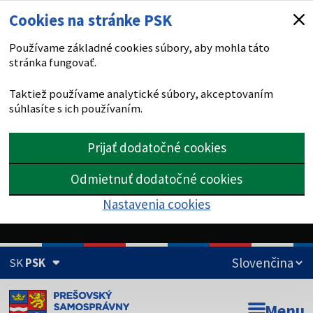
Cookies na stránke PSK
Používame základné cookies súbory, aby mohla táto
stránka fungovať.
Taktiež používame analytické súbory, akceptovaním
súhlasíte s ich používaním.
Prijať dodatočné cookies
Odmietnuť dodatočné cookies
Nastavenia cookies
SK
PSK
Doména psk.sk je oficiálna
Menu