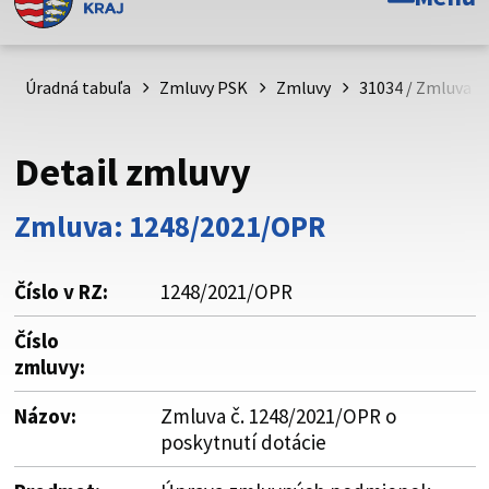
Toto je oficiálna webová stránka Prešovského
samosprávneho kraja. Oficiálne stránky využívajú doménu
psk.sk.
Úradná tabuľa
Zmluvy PSK
Zmluvy
31034 / Zmluva č
Táto stránka je zabezpečená
Detail zmluvy
Buďte pozorní a vždy sa uistite, že zdieľate informácie iba
cez zabezpečenú webovú stránku. Zabezpečená stránka
Zmluva: 1248/2021/OPR
vždy začína https:// pred názvom domény webového sídla.
Číslo v RZ:
1248/2021/OPR
Číslo
zmluvy:
Názov:
Zmluva č. 1248/2021/OPR o
poskytnutí dotácie