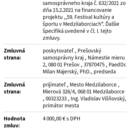
samosprávneho kraja č. 632/2021 zo
dňa 15.2.2021 na financovanie
projektu „59. Festival kultúry a
športu v Medzilaborciach“. Ďalšie
špecifiká uvedené v čl. I. tejto
zmluvy.
Zmluvná
poskytovateľ , Prešovský
strana:
samosprávny kraj , Námestie mieru
2, 080 01 Prešov , 37870475 , PaedDr.
Milan Majerský, PhD., predseda
Zmluvná
prijímateľ , Mesto Medzilaborce ,
strana:
Mierová 326/4, 068 01 Medzilaborce
, 00323233 , Ing. Vladislav Višňovský,
primátor mesta
Hodnota
4 000,00 € s DPH
zmluv: