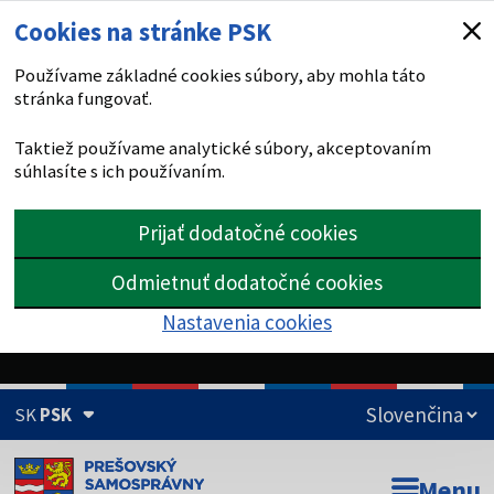
Cookies na stránke PSK
Používame základné cookies súbory, aby mohla táto
stránka fungovať.
Taktiež používame analytické súbory, akceptovaním
súhlasíte s ich používaním.
Prijať dodatočné cookies
Odmietnuť dodatočné cookies
Nastavenia cookies
SK
PSK
Doména psk.sk je oficiálna
Menu