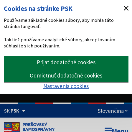
Cookies na stránke PSK
Používame základné cookies súbory, aby mohla táto
stránka fungovať.
Taktiež používame analytické súbory, akceptovaním
súhlasíte s ich používaním.
Prijať dodatočné cookies
Odmietnuť dodatočné cookies
Nastavenia cookies
SK
PSK
Doména psk.sk je oficiálna
Menu