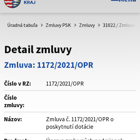
Toto je oficiálna webová stránka Prešovského
samosprávneho kraja. Oficiálne stránky využívajú doménu
psk.sk.
Úradná tabuľa
Zmluvy PSK
Zmluvy
31022 / Zmluva č
Táto stránka je zabezpečená
Detail zmluvy
Buďte pozorní a vždy sa uistite, že zdieľate informácie iba
cez zabezpečenú webovú stránku. Zabezpečená stránka
Zmluva: 1172/2021/OPR
vždy začína https:// pred názvom domény webového sídla.
Číslo v RZ:
1172/2021/OPR
Číslo
zmluvy:
Názov:
Zmluva č. 1172/2021/OPR o
poskytnutí dotácie