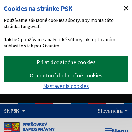
Cookies na stránke PSK
Používame základné cookies súbory, aby mohla táto
stránka fungovať.
Taktiež používame analytické súbory, akceptovaním
súhlasíte s ich používaním.
Prijať dodatočné cookies
Odmietnuť dodatočné cookies
Nastavenia cookies
SK
PSK
Doména psk.sk je oficiálna
Menu