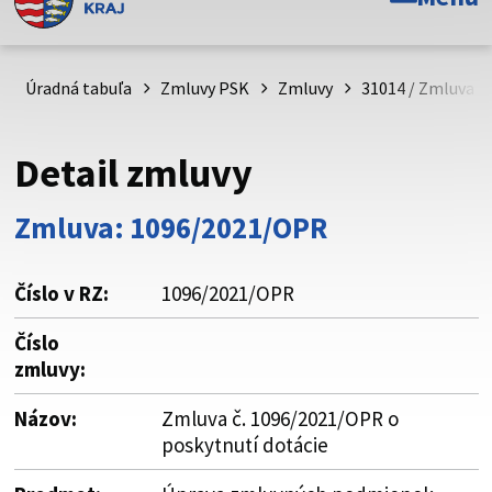
Toto je oficiálna webová stránka Prešovského
samosprávneho kraja. Oficiálne stránky využívajú doménu
psk.sk.
Úradná tabuľa
Zmluvy PSK
Zmluvy
31014 / Zmluva č
Táto stránka je zabezpečená
Detail zmluvy
Buďte pozorní a vždy sa uistite, že zdieľate informácie iba
cez zabezpečenú webovú stránku. Zabezpečená stránka
Zmluva: 1096/2021/OPR
vždy začína https:// pred názvom domény webového sídla.
Číslo v RZ:
1096/2021/OPR
Číslo
zmluvy:
Názov:
Zmluva č. 1096/2021/OPR o
poskytnutí dotácie