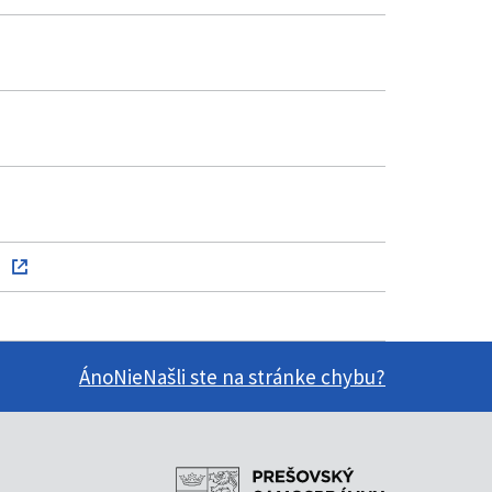
Áno
Nie
Našli ste na stránke chybu?