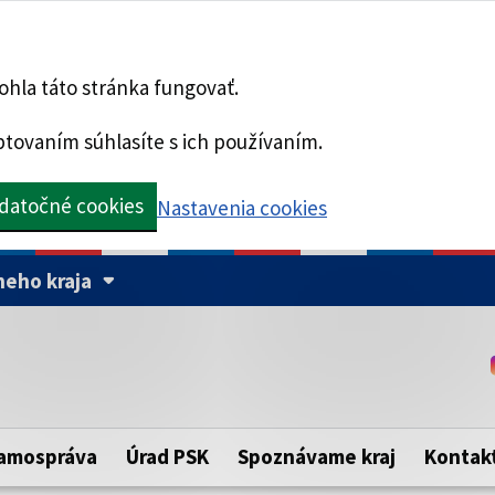
hla táto stránka fungovať.
tovaním súhlasíte s ich používaním.
datočné cookies
Nastavenia cookies
eho kraja
Táto stránka je zabezpe
Buďte pozorní a vždy sa ui
ého samosprávneho kraja.
zabezpečenú webovú strá
https:// pred názvom dom
amospráva
Úrad PSK
Spoznávame kraj
Kontak