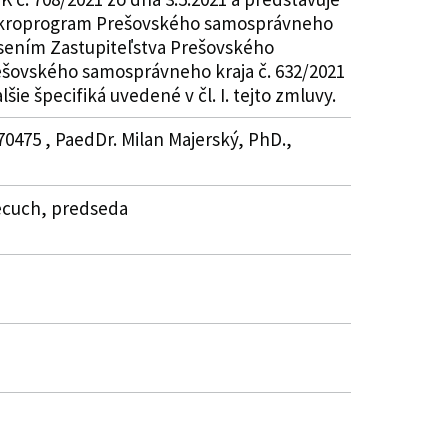
 Mikroprogram Prešovského samosprávneho
esením Zastupiteľstva Prešovského
ešovského samosprávneho kraja č. 632/2021
ie špecifiká uvedené v čl. I. tejto zmluvy.
70475 , PaedDr. Milan Majerský, PhD.,
Pecuch, predseda