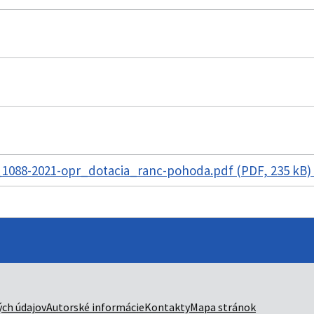
1088-2021-opr_dotacia_ranc-pohoda.pdf (PDF, 235 kB)
ch údajov
Autorské informácie
Kontakty
Mapa stránok