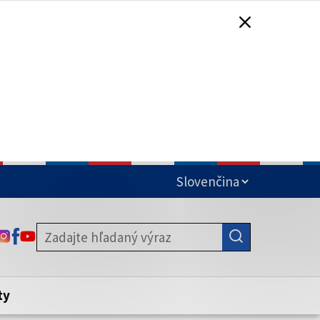
čená
ODKAZ SA OTVORÍ NA NOVEJ KARTE
ODKAZ SA OTVORÍ NA NOVEJ KARTE
ODKAZ SA OTVORÍ NA NOVEJ KARTE
stite, že zdieľate informácie iba cez
nku. Zabezpečená stránka vždy začína
ény webového sídla.
ty