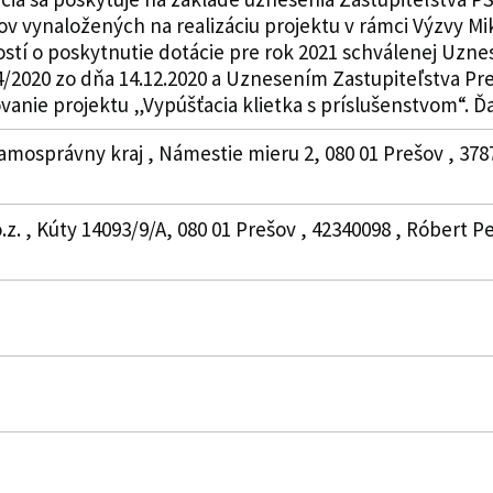
ov vynaložených na realizáciu projektu v rámci Výzvy
ostí o poskytnutie dotácie pre rok 2021 schválenej Uzn
4/2020 zo dňa 14.12.2020 a Uznesením Zastupiteľstva Pr
vanie projektu „Vypúšťacia klietka s príslušenstvom“. Ďalš
amosprávny kraj , Námestie mieru 2, 080 01 Prešov , 378
.z. , Kúty 14093/9/A, 080 01 Prešov , 42340098 , Róbert 