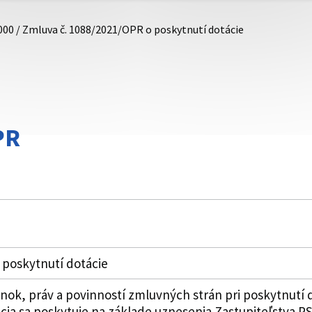
000 / Zmluva č. 1088/2021/OPR o poskytnutí dotácie
PR
 poskytnutí dotácie
k, práv a povinností zmluvných strán pri poskytnutí 
ia sa poskytuje na základe uznesenia Zastupiteľstva PSK