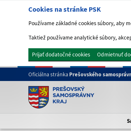
Cookies na stránke PSK
Používame základné cookies súbory, aby mo
Taktiež používame analytické súbory, akcep
Prijať dodatočné cookies
Odmietnuť do
PRESKOČIŤ NA HLAVNÝ OBSAH
Oficiálna stránka
Prešovského samosprávn
Doména psk.sk je oficiálna
Toto je oficiálna webová stránka Prešovsk
Oficiálne stránky využívajú doménu psk.sk.
S