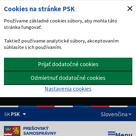
Cookies na stránke PSK
Používame základné cookies súbory, aby mohla táto
stránka fungovať.
Taktiež používame analytické súbory, akceptovaním
súhlasíte s ich používaním.
Prijať dodatočné cookies
Odmietnuť dodatočné cookies
Nastavenia cookies
SK
PSK
Doména psk.sk je oficiálna
Menu