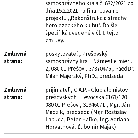
samosprávneho kraja č. 632/2021 zo
dňa 15.2.2021 na financovanie
projektu „Rekonštrukcia strechy
horolezeckého klubu“. Ďalšie
špecifiká uvedené v čl. I. tejto
zmluvy.
Zmluvná
poskytovateľ , Prešovský
strana:
samosprávny kraj , Námestie mieru
2, 080 01 Prešov , 37870475 , PaedDr.
Milan Majerský, PhD., predseda
Zmluvná
prijímateľ , C.A.P. - Club alpinistov
strana:
prešovských , Levočská 6161/120,
080 01 Prešov , 31946071 , Mgr. Ján
Madzik, predseda (Mgr. Rostislav
Labuda, Peter Haľko, Ing. Adriana
Horváthová, Ľubomír Maják)