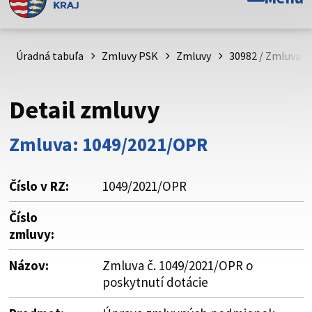
Toto je oficiálna webová stránka Prešovského
samosprávneho kraja. Oficiálne stránky využívajú doménu
psk.sk.
Úradná tabuľa
Zmluvy PSK
Zmluvy
30982 / Zmluva č
Táto stránka je zabezpečená
Detail zmluvy
Buďte pozorní a vždy sa uistite, že zdieľate informácie iba
cez zabezpečenú webovú stránku. Zabezpečená stránka
Zmluva: 1049/2021/OPR
vždy začína https:// pred názvom domény webového sídla.
Číslo v RZ:
1049/2021/OPR
Číslo
zmluvy:
Názov:
Zmluva č. 1049/2021/OPR o
poskytnutí dotácie