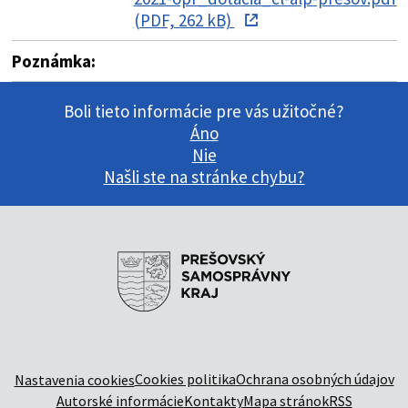
(PDF, 262 kB)
Poznámka:
Boli tieto informácie pre vás užitočné?
Áno
Nie
Našli ste na stránke chybu?
Cookies politika
Ochrana osobných údajov
Nastavenia cookies
Autorské informácie
Kontakty
Mapa stránok
RSS