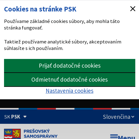
Cookies na stránke PSK
Používame základné cookies súbory, aby mohla táto
stránka fungovať.
Taktiež používame analytické súbory, akceptovaním
súhlasíte s ich používaním.
Prijať dodatočné cookies
Odmietnuť dodatočné cookies
Nastavenia cookies
SK
PSK
Doména psk.sk je oficiálna
Menu