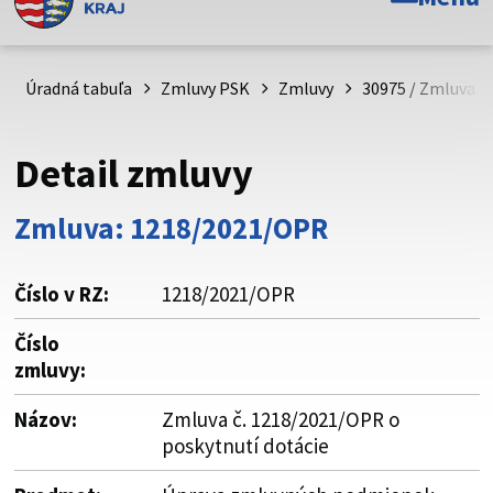
Toto je oficiálna webová stránka Prešovského
samosprávneho kraja. Oficiálne stránky využívajú doménu
psk.sk.
Úradná tabuľa
Zmluvy PSK
Zmluvy
30975 / Zmluva č
Táto stránka je zabezpečená
Detail zmluvy
Buďte pozorní a vždy sa uistite, že zdieľate informácie iba
cez zabezpečenú webovú stránku. Zabezpečená stránka
Zmluva: 1218/2021/OPR
vždy začína https:// pred názvom domény webového sídla.
Číslo v RZ:
1218/2021/OPR
Číslo
zmluvy:
Názov:
Zmluva č. 1218/2021/OPR o
poskytnutí dotácie