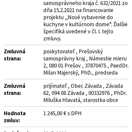
samosprávneho kraja č. 632/2021 zo
dňa 15.2.2021 na financovanie
projektu „Nové vybavenie do
kuchyne v kultúrnom dome“. Ďalšie
špecifiká uvedené v čl. I. tejto
zmluvy.
Zmluvná
poskytovateľ , Prešovský
strana:
samosprávny kraj , Námestie mieru
2, 080 01 Prešov , 37870475 , PaedDr.
Milan Majerský, PhD., predseda
Zmluvná
prijímateľ , Obec Závada , Závada
strana:
62, 094 08 Závada , 00332976 , PhDr.
Miluška Hlavatá, starostka obce
Hodnota
1 245,00 € s DPH
zmluv: