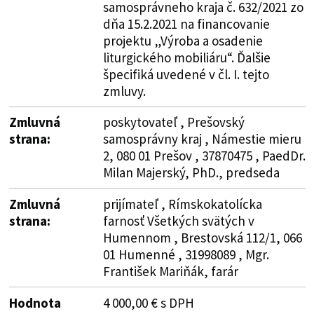
samosprávneho kraja č. 632/2021 zo
dňa 15.2.2021 na financovanie
projektu „Výroba a osadenie
liturgického mobiliáru“. Ďalšie
špecifiká uvedené v čl. I. tejto
zmluvy.
Zmluvná
poskytovateľ , Prešovský
strana:
samosprávny kraj , Námestie mieru
2, 080 01 Prešov , 37870475 , PaedDr.
Milan Majerský, PhD., predseda
Zmluvná
prijímateľ , Rímskokatolícka
strana:
farnosť Všetkých svätých v
Humennom , Brestovská 112/1, 066
01 Humenné , 31998089 , Mgr.
František Mariňák, farár
Hodnota
4 000,00 € s DPH