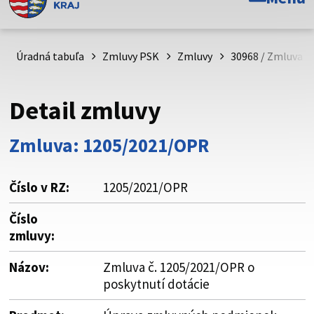
Toto je oficiálna webová stránka Prešovského
samosprávneho kraja. Oficiálne stránky využívajú doménu
psk.sk.
Úradná tabuľa
Zmluvy PSK
Zmluvy
30968 / Zmluva č
Táto stránka je zabezpečená
Detail zmluvy
Buďte pozorní a vždy sa uistite, že zdieľate informácie iba
cez zabezpečenú webovú stránku. Zabezpečená stránka
Zmluva: 1205/2021/OPR
vždy začína https:// pred názvom domény webového sídla.
Číslo v RZ:
1205/2021/OPR
Číslo
zmluvy:
Názov:
Zmluva č. 1205/2021/OPR o
poskytnutí dotácie