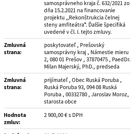
samosprávneho kraja č. 632/2021 zo
dňa 15.2.2021 na financovanie
projektu „Rekonštrukcia čelnej
steny amfiteátra“. Ďalšie špecifiká
uvedené v čl. I. tejto zmluvy.
Zmluvná
poskytovateľ , Prešovský
strana:
samosprávny kraj , Námestie mieru
2, 080 01 Prešov , 37870475 , PaedDr.
Milan Majerský, PhD., predseda
Zmluvná
prijímateľ , Obec Ruská Poruba ,
strana:
Ruská Poruba 93, 094 08 Ruská
Poruba , 00332780 , Jaroslav Moroz,
starosta obce
Hodnota
2 900,00 € s DPH
zmluv: