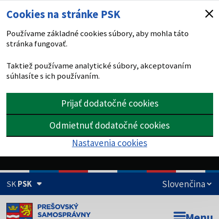
Cookies na stránke PSK
Používame základné cookies súbory, aby mohla táto
stránka fungovať.
Taktiež používame analytické súbory, akceptovaním
súhlasíte s ich používaním.
Prijať dodatočné cookies
Odmietnuť dodatočné cookies
Nastavenia cookies
SK
PSK
Doména psk.sk je oficiálna
Menu