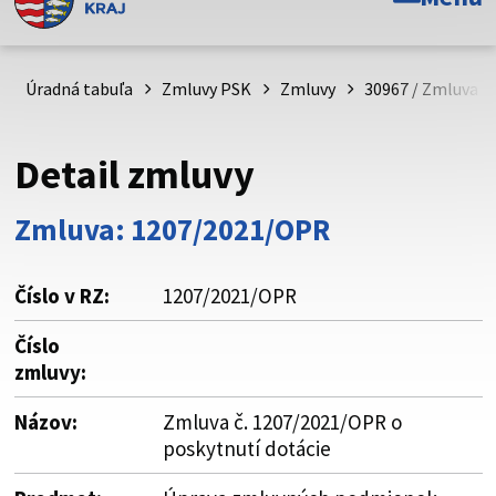
Toto je oficiálna webová stránka Prešovského
samosprávneho kraja. Oficiálne stránky využívajú doménu
psk.sk.
Úradná tabuľa
Zmluvy PSK
Zmluvy
30967 / Zmluva č
Táto stránka je zabezpečená
Detail zmluvy
Buďte pozorní a vždy sa uistite, že zdieľate informácie iba
cez zabezpečenú webovú stránku. Zabezpečená stránka
Zmluva: 1207/2021/OPR
vždy začína https:// pred názvom domény webového sídla.
Číslo v RZ:
1207/2021/OPR
Číslo
zmluvy:
Názov:
Zmluva č. 1207/2021/OPR o
poskytnutí dotácie