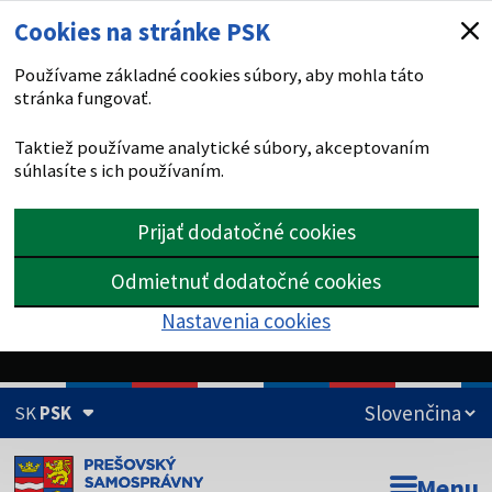
Cookies na stránke PSK
Používame základné cookies súbory, aby mohla táto
stránka fungovať.
Taktiež používame analytické súbory, akceptovaním
súhlasíte s ich používaním.
Prijať dodatočné cookies
Odmietnuť dodatočné cookies
Nastavenia cookies
SK
PSK
Doména psk.sk je oficiálna
Menu