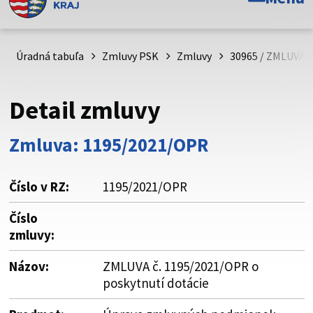
Toto je oficiálna webová stránka Prešovského
samosprávneho kraja. Oficiálne stránky využívajú doménu
psk.sk.
Úradná tabuľa
Zmluvy PSK
Zmluvy
30965 / ZMLUVA č
Táto stránka je zabezpečená
Detail zmluvy
Buďte pozorní a vždy sa uistite, že zdieľate informácie iba
cez zabezpečenú webovú stránku. Zabezpečená stránka
Zmluva: 1195/2021/OPR
vždy začína https:// pred názvom domény webového sídla.
Číslo v RZ:
1195/2021/OPR
Číslo
zmluvy:
Názov:
ZMLUVA č. 1195/2021/OPR o
poskytnutí dotácie