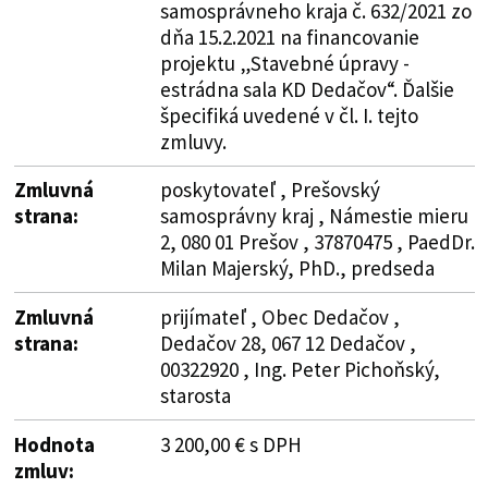
samosprávneho kraja č. 632/2021 zo
dňa 15.2.2021 na financovanie
projektu „Stavebné úpravy -
estrádna sala KD Dedačov“. Ďalšie
špecifiká uvedené v čl. I. tejto
zmluvy.
Zmluvná
poskytovateľ , Prešovský
strana:
samosprávny kraj , Námestie mieru
2, 080 01 Prešov , 37870475 , PaedDr.
Milan Majerský, PhD., predseda
Zmluvná
prijímateľ , Obec Dedačov ,
strana:
Dedačov 28, 067 12 Dedačov ,
00322920 , Ing. Peter Pichoňský,
starosta
Hodnota
3 200,00 € s DPH
zmluv: