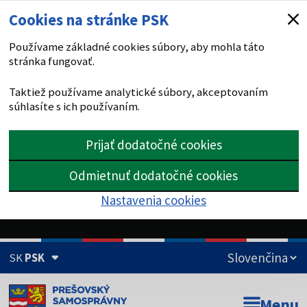
Cookies na stránke PSK
Používame základné cookies súbory, aby mohla táto
stránka fungovať.
Taktiež používame analytické súbory, akceptovaním
súhlasíte s ich používaním.
Prijať dodatočné cookies
Odmietnuť dodatočné cookies
Nastavenia cookies
SK
PSK
Doména psk.sk je oficiálna
Menu