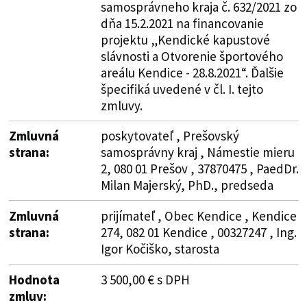
samosprávneho kraja č. 632/2021 zo
dňa 15.2.2021 na financovanie
projektu „Kendické kapustové
slávnosti a Otvorenie športového
areálu Kendice - 28.8.2021“. Ďalšie
špecifiká uvedené v čl. I. tejto
zmluvy.
Zmluvná
poskytovateľ , Prešovský
strana:
samosprávny kraj , Námestie mieru
2, 080 01 Prešov , 37870475 , PaedDr.
Milan Majerský, PhD., predseda
Zmluvná
prijímateľ , Obec Kendice , Kendice
strana:
274, 082 01 Kendice , 00327247 , Ing.
Igor Kočiško, starosta
Hodnota
3 500,00 € s DPH
zmluv: