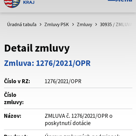
Toto je oficiálna webová stránka Prešovského
samosprávneho kraja. Oficiálne stránky využívajú doménu
psk.sk.
Úradná tabuľa
Zmluvy PSK
Zmluvy
30935 / ZMLUVA č
Táto stránka je zabezpečená
Detail zmluvy
Buďte pozorní a vždy sa uistite, že zdieľate informácie iba
cez zabezpečenú webovú stránku. Zabezpečená stránka
Zmluva: 1276/2021/OPR
vždy začína https:// pred názvom domény webového sídla.
Číslo v RZ:
1276/2021/OPR
Číslo
zmluvy:
Názov:
ZMLUVA č. 1276/2021/OPR o
poskytnutí dotácie