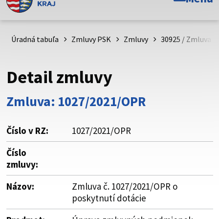
Toto je oficiálna webová stránka Prešovského
samosprávneho kraja. Oficiálne stránky využívajú doménu
psk.sk.
Úradná tabuľa
Zmluvy PSK
Zmluvy
30925 / Zmluva č
Táto stránka je zabezpečená
Detail zmluvy
Buďte pozorní a vždy sa uistite, že zdieľate informácie iba
cez zabezpečenú webovú stránku. Zabezpečená stránka
Zmluva: 1027/2021/OPR
vždy začína https:// pred názvom domény webového sídla.
Číslo v RZ:
1027/2021/OPR
Číslo
zmluvy:
Názov:
Zmluva č. 1027/2021/OPR o
poskytnutí dotácie