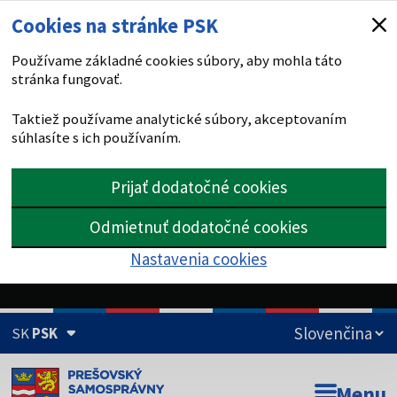
Cookies na stránke PSK
Používame základné cookies súbory, aby mohla táto
stránka fungovať.
Taktiež používame analytické súbory, akceptovaním
súhlasíte s ich používaním.
Prijať dodatočné cookies
Odmietnuť dodatočné cookies
Nastavenia cookies
SK
PSK
Doména psk.sk je oficiálna
Menu