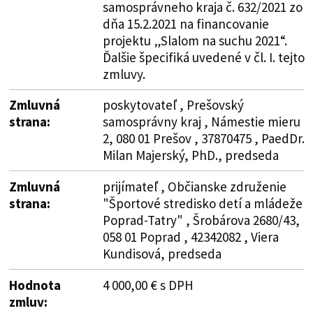
samosprávneho kraja č. 632/2021 zo
dňa 15.2.2021 na financovanie
projektu „Slalom na suchu 2021“.
Ďalšie špecifiká uvedené v čl. I. tejto
zmluvy.
Zmluvná
poskytovateľ , Prešovský
strana:
samosprávny kraj , Námestie mieru
2, 080 01 Prešov , 37870475 , PaedDr.
Milan Majerský, PhD., predseda
Zmluvná
prijímateľ , Občianske združenie
strana:
"Športové stredisko detí a mládeže
Poprad-Tatry" , Šrobárova 2680/43,
058 01 Poprad , 42342082 , Viera
Kundisová, predseda
Hodnota
4 000,00 € s DPH
zmluv: