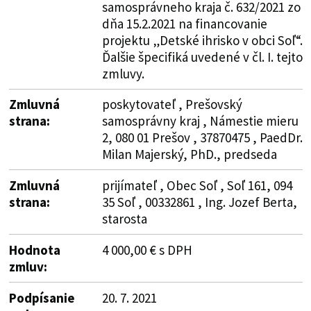
samosprávneho kraja č. 632/2021 zo
dňa 15.2.2021 na financovanie
projektu „Detské ihrisko v obci Soľ“.
Ďalšie špecifiká uvedené v čl. I. tejto
zmluvy.
Zmluvná
poskytovateľ , Prešovský
strana:
samosprávny kraj , Námestie mieru
2, 080 01 Prešov , 37870475 , PaedDr.
Milan Majerský, PhD., predseda
Zmluvná
prijímateľ , Obec Soľ , Soľ 161, 094
strana:
35 Soľ , 00332861 , Ing. Jozef Berta,
starosta
Hodnota
4 000,00 € s DPH
zmluv:
Podpísanie
20. 7. 2021