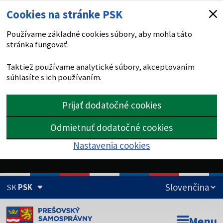
Cookies na stránke PSK
Používame základné cookies súbory, aby mohla táto
stránka fungovať.
Taktiež používame analytické súbory, akceptovaním
súhlasíte s ich používaním.
Prijať dodatočné cookies
Odmietnuť dodatočné cookies
Nastavenia cookies
SK
PSK
Doména psk.sk je oficiálna
Menu