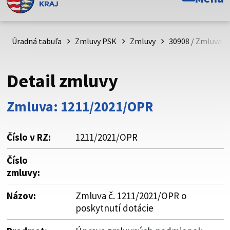
Toto je oficiálna webová stránka Prešovského
samosprávneho kraja. Oficiálne stránky využívajú doménu
psk.sk.
Úradná tabuľa
Zmluvy PSK
Zmluvy
30908 / Zmluva č
Táto stránka je zabezpečená
Detail zmluvy
Buďte pozorní a vždy sa uistite, že zdieľate informácie iba
cez zabezpečenú webovú stránku. Zabezpečená stránka
Zmluva: 1211/2021/OPR
vždy začína https:// pred názvom domény webového sídla.
Číslo v RZ:
1211/2021/OPR
Číslo
zmluvy:
Názov:
Zmluva č. 1211/2021/OPR o
poskytnutí dotácie