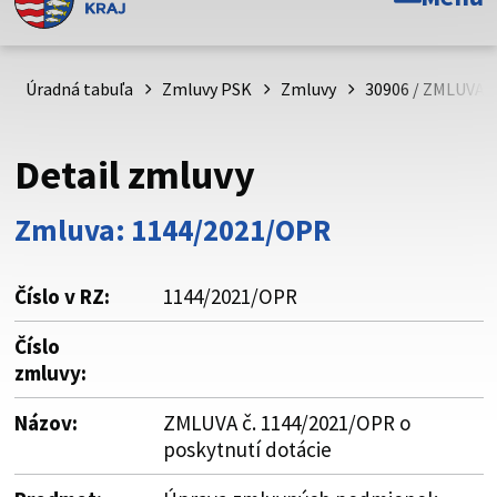
Toto je oficiálna webová stránka Prešovského
samosprávneho kraja. Oficiálne stránky využívajú doménu
psk.sk.
Úradná tabuľa
Zmluvy PSK
Zmluvy
30906 / ZMLUVA č
Táto stránka je zabezpečená
Detail zmluvy
Buďte pozorní a vždy sa uistite, že zdieľate informácie iba
cez zabezpečenú webovú stránku. Zabezpečená stránka
Zmluva: 1144/2021/OPR
vždy začína https:// pred názvom domény webového sídla.
Číslo v RZ:
1144/2021/OPR
Číslo
zmluvy:
Názov:
ZMLUVA č. 1144/2021/OPR o
poskytnutí dotácie