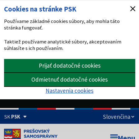
Cookies na stránke PSK
Používame základné cookies súbory, aby mohla táto
stránka fungovať.
Taktiež používame analytické súbory, akceptovaním
súhlasíte s ich používaním.
Prijať dodatočné cookies
Odmietnuť dodatočné cookies
Nastavenia cookies
SK
PSK
Doména psk.sk je oficiálna
Menu