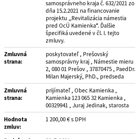
samosprávneho kraja č. 632/2021 zo
dňa 15.2.2021 na financovanie
projektu „Revitalizácia námestia
pred OcÚ Kamienka“. Ďalšie
špecifiká uvedené v čl. I. tejto
zmluvy.
Zmluvná
poskytovateľ , Prešovský
strana:
samosprávny kraj , Námestie mieru
2, 080 01 Prešov , 37870475 , PaedDr.
Milan Majerský, PhD., predseda
Zmluvná
prijímateľ , Obec Kamienka ,
strana:
Kamienka 123 065 32 Kamienka ,
00329941 , Juraj Jedinak, starosta
Hodnota
1 200,00 € s DPH
zmluv: