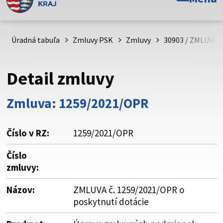
Toto je oficiálna webová stránka Prešovského
samosprávneho kraja. Oficiálne stránky využívajú doménu
psk.sk.
Úradná tabuľa
Zmluvy PSK
Zmluvy
30903 / ZMLUVA č
Táto stránka je zabezpečená
Detail zmluvy
Buďte pozorní a vždy sa uistite, že zdieľate informácie iba
cez zabezpečenú webovú stránku. Zabezpečená stránka
Zmluva: 1259/2021/OPR
vždy začína https:// pred názvom domény webového sídla.
Číslo v RZ:
1259/2021/OPR
Číslo
zmluvy:
Názov:
ZMLUVA č. 1259/2021/OPR o
poskytnutí dotácie