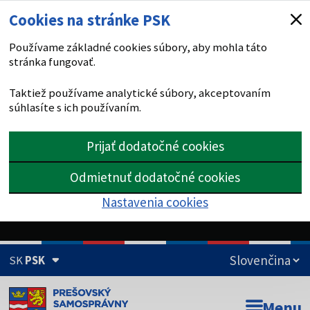
Cookies na stránke PSK
Používame základné cookies súbory, aby mohla táto
stránka fungovať.
Taktiež používame analytické súbory, akceptovaním
súhlasíte s ich používaním.
Prijať dodatočné cookies
Odmietnuť dodatočné cookies
Nastavenia cookies
SK
PSK
Doména psk.sk je oficiálna
Menu