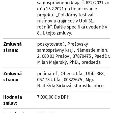
samosprávneho kraja č. 632/2021 zo
dňa 15.2.2021 na financovanie
projektu „Folklórny festival
rusínov-ukrajincov v Ubli 31.
ročník“. Ďalšie špecifiká uvedené v
čl. I. tejto zmluvy.
Zmluvná
poskytovateľ , Prešovský
strana:
samosprávny kraj , Námestie mieru
2, 080 01 Prešov , 37870475 , PaedDr.
Milan Majerský, PhD., predseda
Zmluvná
prijímateľ , Obec Ubľa , Ubľa 368,
strana:
067 73 Ubľa , 00323675 , Mgr.
Nadežda Sirková, starostka obce
Hodnota
7 000,00 € s DPH
zmluv: