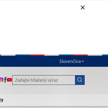
čená
ODKAZ SA OTVORÍ NA NOVEJ KARTE
ODKAZ SA OTVORÍ NA NOVEJ KARTE
ODKAZ SA OTVORÍ NA NOVEJ KARTE
stite, že zdieľate informácie iba cez
nku. Zabezpečená stránka vždy začína
ény webového sídla.
ty