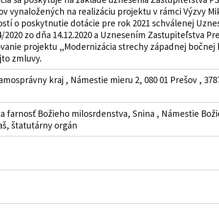
ov vynaložených na realizáciu projektu v rámci Výzvy
ostí o poskytnutie dotácie pre rok 2021 schválenej Uzn
4/2020 zo dňa 14.12.2020 a Uznesením Zastupiteľstva Pr
ovanie projektu „Modernizácia strechy západnej bočnej l
ejto zmluvy.
amosprávny kraj , Námestie mieru 2, 080 01 Prešov , 378
ka farnosť Božieho milosrdenstva, Snina , Námestie Boži
aš, štatutárny orgán