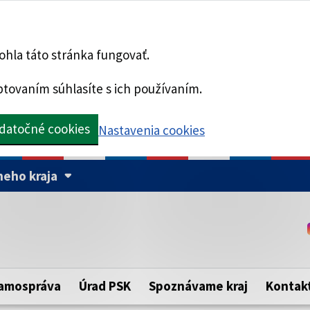
hla táto stránka fungovať.
tovaním súhlasíte s ich používaním.
datočné cookies
Nastavenia cookies
eho kraja
Táto stránka je zabezpe
Buďte pozorní a vždy sa ui
ého samosprávneho kraja.
zabezpečenú webovú strá
https:// pred názvom dom
amospráva
Úrad PSK
Spoznávame kraj
Kontak