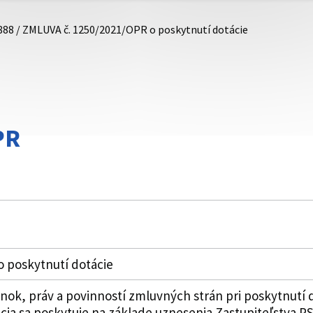
888 / ZMLUVA č. 1250/2021/OPR o poskytnutí dotácie
PR
 poskytnutí dotácie
k, práv a povinností zmluvných strán pri poskytnutí 
ia sa poskytuje na základe uznesenia Zastupiteľstva PSK