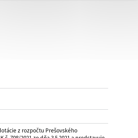
dotácie z rozpočtu Prešovského
 č. 708/2021 zo dňa 3.5.2021 a predstavuje