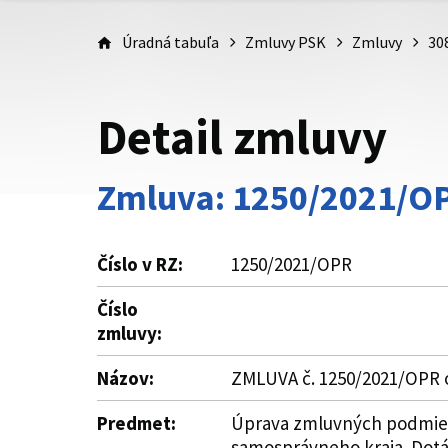
Úradná tabuľa
Zmluvy PSK
Zmluvy
30
Detail zmluvy
Zmluva: 1250/2021/O
Číslo v RZ:
1250/2021/OPR
Číslo
zmluvy:
Názov:
ZMLUVA č. 1250/2021/OPR o
Predmet:
Úprava zmluvných podmieno
samosprávneho kraja. Dotác