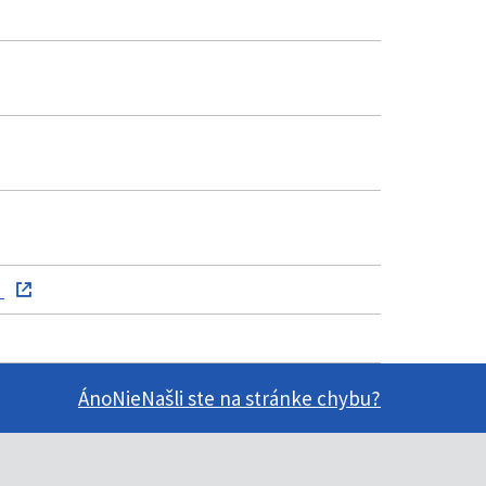
)
Áno
Nie
Našli ste na stránke chybu?