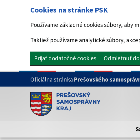
Cookies na stránke PSK
Používame základné cookies súbory, aby mo
Taktiež používame analytické súbory, akcep
Prijať dodatočné cookies
Odmietnuť do
PRESKOČIŤ NA HLAVNÝ OBSAH
Oficiálna stránka
Prešovského samosprávn
Doména psk.sk je oficiálna
Toto je oficiálna webová stránka Prešovsk
Oficiálne stránky využívajú doménu psk.sk.
S