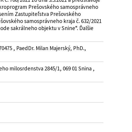
 Mikroprogram Prešovského samosprávneho
esením Zastupiteľstva Prešovského
ešovského samosprávneho kraja č. 632/2021
ode sakrálneho objektu v Snine“. Ďalšie
70475 , PaedDr. Milan Majerský, PhD.,
eho milosrdenstva 2845/1, 069 01 Snina ,