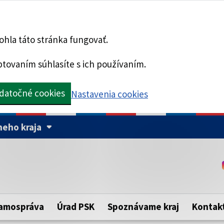
hla táto stránka fungovať.
tovaním súhlasíte s ich používaním.
datočné cookies
Nastavenia cookies
eho kraja
Táto stránka je zabezpe
Buďte pozorní a vždy sa ui
ého samosprávneho kraja.
zabezpečenú webovú strá
https:// pred názvom dom
amospráva
Úrad PSK
Spoznávame kraj
Kontak