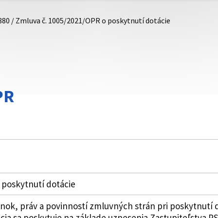
880 / Zmluva č. 1005/2021/OPR o poskytnutí dotácie
PR
 poskytnutí dotácie
k, práv a povinností zmluvných strán pri poskytnutí 
ia sa poskytuje na základe uznesenia Zastupiteľstva PSK