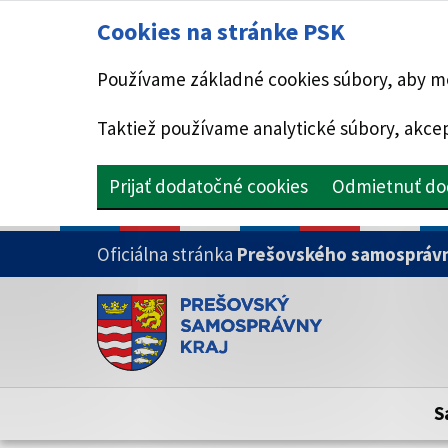
Cookies na stránke PSK
Používame základné cookies súbory, aby mo
Taktiež používame analytické súbory, akcep
Prijať dodatočné cookies
Odmietnuť do
PRESKOČIŤ NA HLAVNÝ OBSAH
Oficiálna stránka
Prešovského samosprávn
Doména psk.sk je oficiálna
Toto je oficiálna webová stránka Prešovsk
Oficiálne stránky využívajú doménu psk.sk.
S