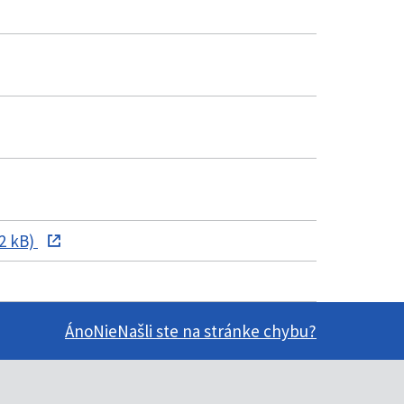
2 kB)
Áno
Nie
Našli ste na stránke chybu?