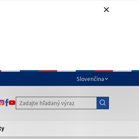
čená
ODKAZ SA OTVORÍ NA NOVEJ KARTE
ODKAZ SA OTVORÍ NA NOVEJ KARTE
ODKAZ SA OTVORÍ NA NOVEJ KARTE
stite, že zdieľate informácie iba cez
nku. Zabezpečená stránka vždy začína
ény webového sídla.
ty