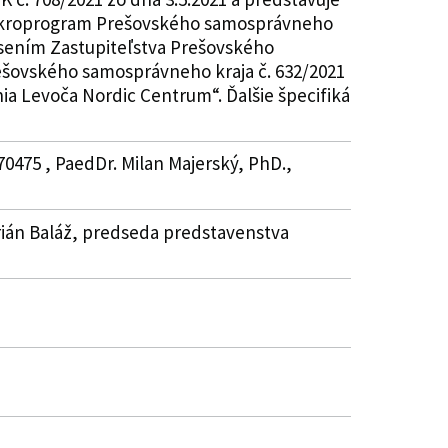
 Mikroprogram Prešovského samosprávneho
esením Zastupiteľstva Prešovského
ešovského samosprávneho kraja č. 632/2021
ia Levoča Nordic Centrum“. Ďalšie špecifiká
70475 , PaedDr. Milan Majerský, PhD.,
arián Baláž, predseda predstavenstva