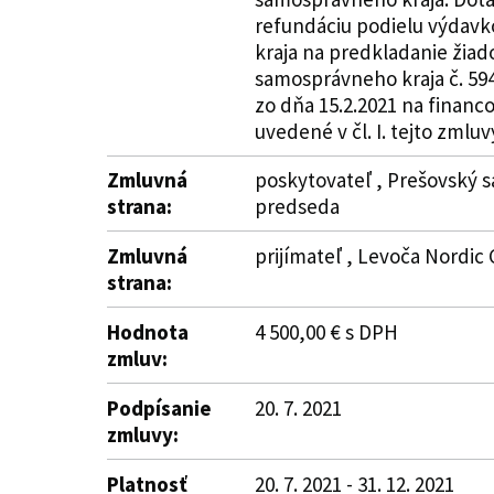
refundáciu podielu výdavk
kraja na predkladanie žiad
samosprávneho kraja č. 59
zo dňa 15.2.2021 na financ
uvedené v čl. I. tejto zmluv
Zmluvná
poskytovateľ , Prešovský s
strana:
predseda
Zmluvná
prijímateľ , Levoča Nordic
strana:
Hodnota
4 500,00 € s DPH
zmluv:
Podpísanie
20. 7. 2021
zmluvy:
Platnosť
20. 7. 2021 - 31. 12. 2021