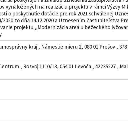
ov vynaložených na realizáciu projektu v rámci Výzvy
ostí o poskytnutie dotácie pre rok 2021 schválenej Uzn
4/2020 zo dňa 14.12.2020 a Uznesením Zastupiteľstva Pr
ovanie projektu „Modernizácia areálu bežeckého lyžovan
y.
amosprávny kraj , Námestie mieru 2, 080 01 Prešov , 378
 Centrum , Rozvoj 1110/13, 054 01 Levoča , 42235227 , M