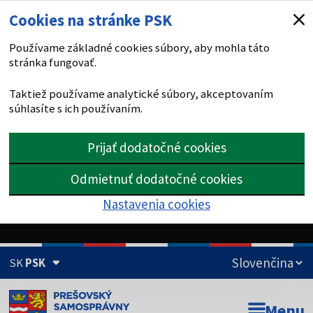
Cookies na stránke PSK
Používame základné cookies súbory, aby mohla táto
stránka fungovať.
Taktiež používame analytické súbory, akceptovaním
súhlasíte s ich používaním.
Prijať dodatočné cookies
Odmietnuť dodatočné cookies
Nastavenia cookies
SK
PSK
Doména psk.sk je oficiálna
Menu