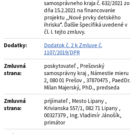
samosprávneho kraja č. 632/2021 zo
dňa 15.2.2021 na financovanie
projektu „Nové prvky detského
ihriska“. Ďalšie špecifiká uvedené v
čl. I. tejto zmluvy.
Dodatky:
Dodatok č. 2 k Zmluve č.
1107/2019/DPR
Zmluvná
poskytovateľ , Prešovský
strana:
samosprávny kraj , Námestie mieru
2, 080 01 Prešov , 37870475 , PaedDr.
Milan Majerský, PhD., predseda
Zmluvná
prijímateľ , Mesto Lipany ,
strana:
Krivianska 557/1, 082 71 Lipany ,
00327379 , Ing. Vladimír Jánošík,
primátor