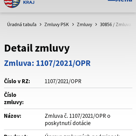
Toto je oficiálna webová stránka Prešovského
samosprávneho kraja. Oficiálne stránky využívajú doménu
psk.sk.
Úradná tabuľa
Zmluvy PSK
Zmluvy
30856 / Zmluva č
Táto stránka je zabezpečená
Detail zmluvy
Buďte pozorní a vždy sa uistite, že zdieľate informácie iba
cez zabezpečenú webovú stránku. Zabezpečená stránka
Zmluva: 1107/2021/OPR
vždy začína https:// pred názvom domény webového sídla.
Číslo v RZ:
1107/2021/OPR
Číslo
zmluvy:
Názov:
Zmluva č. 1107/2021/OPR o
poskytnutí dotácie