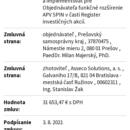
a implementovať pre
Objednávateľa funkčné rozšírenie
APV SPIN v časti Register
investičných akcií.
Zmluvná
objednávateľ , Prešovský
strana:
samosprávny kraj , 37870475 ,
Námestie mieru 2, 080 01 Prešov ,
PaedDr. Milan Majerský, PhD.
Zmluvná
zhotoviteľ , Asseco Solutions, a. s. ,
strana:
Galvaniho 17/B, 821 04 Bratislava -
mestská časť Ružinov , 00602311 ,
Ing. Stanislav Žak
Hodnota
31 653,47 € s DPH
zmluv:
Podpísanie
3. 8. 2021
zmluvy: