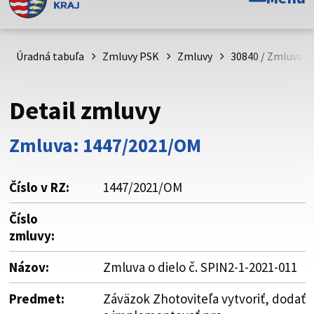
Toto je oficiálna webová stránka Prešovského
samosprávneho kraja. Oficiálne stránky využívajú doménu
psk.sk.
Úradná tabuľa
Zmluvy PSK
Zmluvy
30840 / Zmluva o 
Táto stránka je zabezpečená
Detail zmluvy
Buďte pozorní a vždy sa uistite, že zdieľate informácie iba
cez zabezpečenú webovú stránku. Zabezpečená stránka
Zmluva: 1447/2021/OM
vždy začína https:// pred názvom domény webového sídla.
Číslo v RZ:
1447/2021/OM
Číslo
zmluvy:
Názov:
Zmluva o dielo č. SPIN2-1-2021-011
Predmet:
Záväzok Zhotoviteľa vytvoriť, dodať