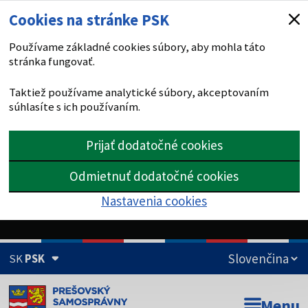
Cookies na stránke PSK
Používame základné cookies súbory, aby mohla táto
stránka fungovať.
Taktiež používame analytické súbory, akceptovaním
súhlasíte s ich používaním.
Prijať dodatočné cookies
Odmietnuť dodatočné cookies
Nastavenia cookies
SK
PSK
Doména psk.sk je oficiálna
Menu