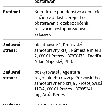
obstarávaní
Predmet:
Komplexné poradenstvo a dodanie
služieb v oblasti verejného
obstarávania k zabezpečeniu
realizácie postupov zadávania
zákaziek
Zmluvná
objednávateľ , Prešovský
strana:
samosprávny kraj , Námestie mieru
2, 080 01 Prešov , 37870475 , PaedDr.
Milan Majerský, PhD.
Zmluvná
poskytovateľ , Agentúra
strana:
regionálneho rozvoja Prešovského
samosprávneho kraja , Prostějovská
117/A, 080 01 Prešov , 37885341 ,
Ing. Artúr Benes
Hodnota
78 018,00 € s DPH