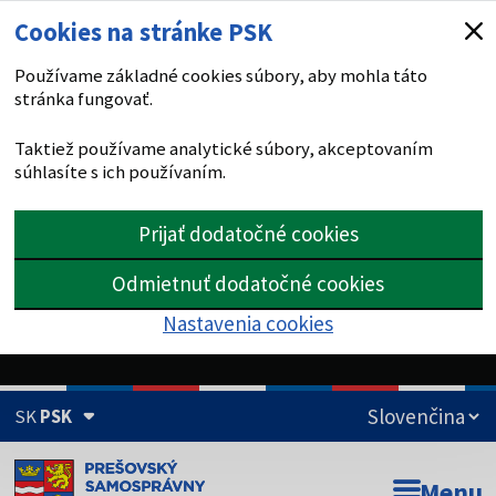
Cookies na stránke PSK
Používame základné cookies súbory, aby mohla táto
stránka fungovať.
Taktiež používame analytické súbory, akceptovaním
súhlasíte s ich používaním.
Prijať dodatočné cookies
Odmietnuť dodatočné cookies
Nastavenia cookies
SK
PSK
Doména psk.sk je oficiálna
Menu