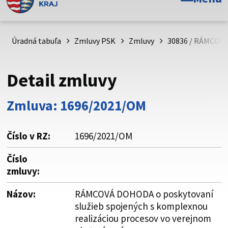
Toto je oficiálna webová stránka Prešovského
samosprávneho kraja. Oficiálne stránky využívajú doménu
psk.sk.
Úradná tabuľa
Zmluvy PSK
Zmluvy
30836 / RÁMCOVÁ
Táto stránka je zabezpečená
Detail zmluvy
Buďte pozorní a vždy sa uistite, že zdieľate informácie iba
cez zabezpečenú webovú stránku. Zabezpečená stránka
Zmluva: 1696/2021/OM
vždy začína https:// pred názvom domény webového sídla.
Číslo v RZ:
1696/2021/OM
Číslo
zmluvy:
Názov:
RÁMCOVÁ DOHODA o poskytovaní
služieb spojených s komplexnou
realizáciou procesov vo verejnom