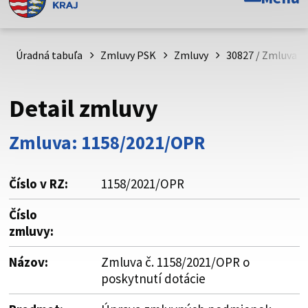
Toto je oficiálna webová stránka Prešovského
samosprávneho kraja. Oficiálne stránky využívajú doménu
psk.sk.
Úradná tabuľa
Zmluvy PSK
Zmluvy
30827 / Zmluva č
Táto stránka je zabezpečená
Detail zmluvy
Buďte pozorní a vždy sa uistite, že zdieľate informácie iba
cez zabezpečenú webovú stránku. Zabezpečená stránka
Zmluva: 1158/2021/OPR
vždy začína https:// pred názvom domény webového sídla.
Číslo v RZ:
1158/2021/OPR
Číslo
zmluvy:
Názov:
Zmluva č. 1158/2021/OPR o
poskytnutí dotácie