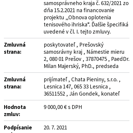
samosprávneho kraja č. 632/2021 zo
dňa 15.2.2021 na financovanie
projektu „Obnova oplotenia
tenisového ihriska“. Ďalšie špecifiká
uvedené v čl. I. tejto zmluvy.
Zmluvná
poskytovateľ , Prešovský
strana:
samosrávny kraj , Námestie mieru
2, 080 01 Prešov , 37870475 , PaedDr.
Milan Majerský, PhD., predseda
Zmluvná
prijímateľ , Chata Pieniny, s.r.o. ,
strana:
Lesnica 147, 065 33 Lesnica ,
36511552 , Ján Gondek, konateľ
Hodnota
9 000,00 € s DPH
zmluv:
Podpísanie
20. 7. 2021