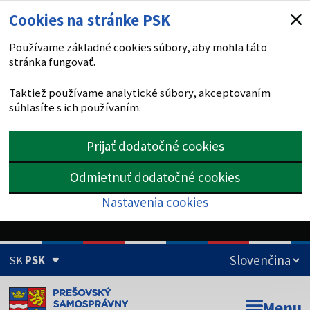
Cookies na stránke PSK
Používame základné cookies súbory, aby mohla táto
stránka fungovať.
Taktiež používame analytické súbory, akceptovaním
súhlasíte s ich používaním.
Prijať dodatočné cookies
Odmietnuť dodatočné cookies
Nastavenia cookies
SK
PSK
Doména psk.sk je oficiálna
Menu