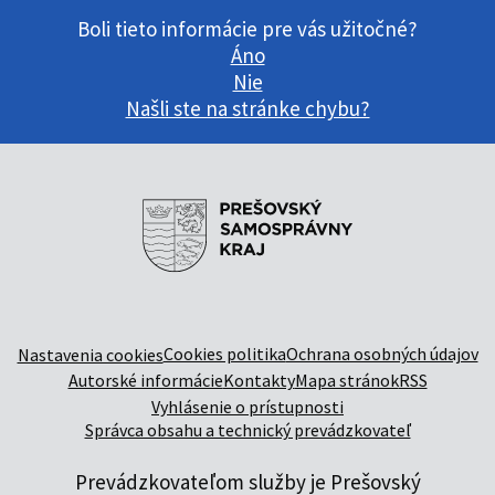
Boli tieto informácie pre vás užitočné?
Áno
Nie
Našli ste na stránke chybu?
Cookies politika
Ochrana osobných údajov
Nastavenia cookies
Autorské informácie
Kontakty
Mapa stránok
RSS
Vyhlásenie o prístupnosti
Správca obsahu a technický prevádzkovateľ
Prevádzkovateľom služby je Prešovský