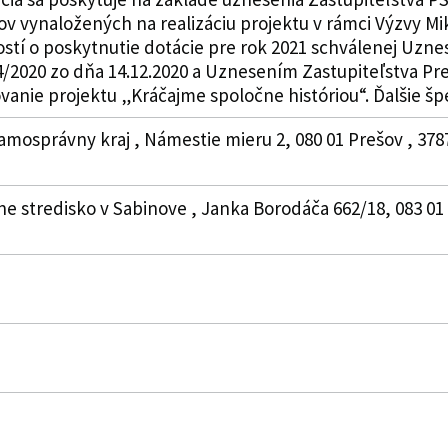
ov vynaložených na realizáciu projektu v rámci Výzvy
ostí o poskytnutie dotácie pre rok 2021 schválenej Uzn
4/2020 zo dňa 14.12.2020 a Uznesením Zastupiteľstva Pr
vanie projektu „Kráčajme spoločne históriou“. Ďalšie špec
amosprávny kraj , Námestie mieru 2, 080 01 Prešov , 378
rne stredisko v Sabinove , Janka Borodáča 662/18, 083 01