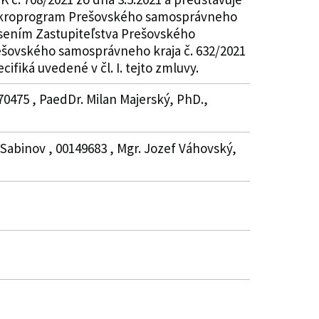
 Mikroprogram Prešovského samosprávneho
esením Zastupiteľstva Prešovského
ešovského samosprávneho kraja č. 632/2021
ifiká uvedené v čl. I. tejto zmluvy.
70475 , PaedDr. Milan Majerský, PhD.,
 Sabinov , 00149683 , Mgr. Jozef Váhovský,