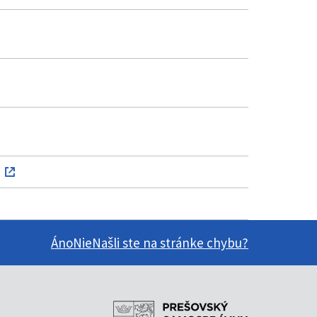
Áno
Nie
Našli ste na stránke chybu?