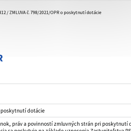
812 / ZMLUVA č. 798/2021/OPR o poskytnutí dotácie
R
poskytnutí dotácie
k, práv a povinností zmluvných strán pri poskytnutí 
ia sa poskytuje na základe uznesenia Zastupiteľstva PSK