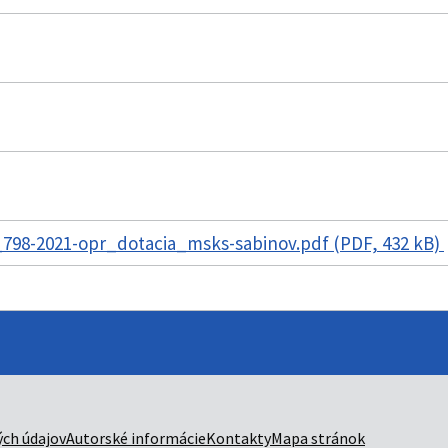
798-2021-opr_dotacia_msks-sabinov.pdf (PDF, 432 kB)
ch údajov
Autorské informácie
Kontakty
Mapa stránok