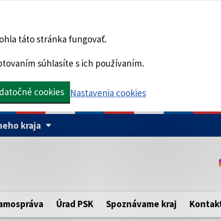
hla táto stránka fungovať.
tovaním súhlasíte s ich používaním.
datočné cookies
Nastavenia cookies
eho kraja
Táto stránka je zabezpe
Buďte pozorní a vždy sa ui
ého samosprávneho kraja.
zabezpečenú webovú strá
https:// pred názvom dom
amospráva
Úrad PSK
Spoznávame kraj
Kontak