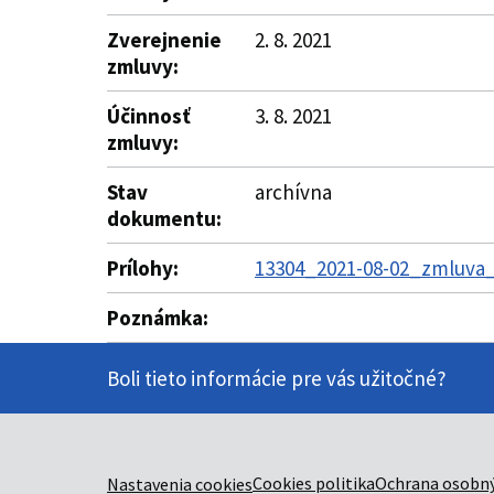
Zverejnenie
2. 8. 2021
zmluvy:
Účinnosť
3. 8. 2021
zmluvy:
Stav
archívna
dokumentu:
Prílohy:
13304_2021-08-02_zmluva_
Poznámka:
Boli tieto informácie pre vás užitočné?
Cookies politika
Ochrana osobný
Nastavenia cookies