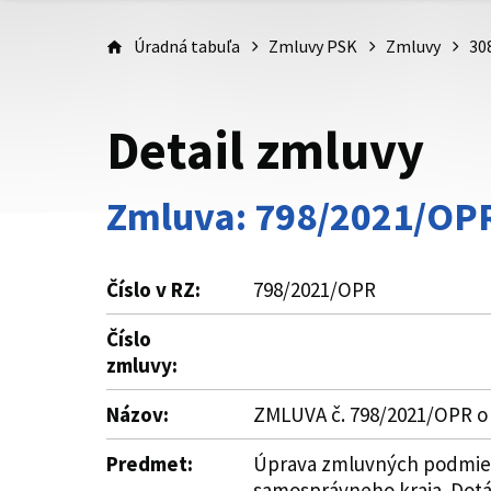
Úradná tabuľa
Zmluvy PSK
Zmluvy
30
Detail zmluvy
Zmluva: 798/2021/OP
Číslo v RZ:
798/2021/OPR
Číslo
zmluvy:
Názov:
ZMLUVA č. 798/2021/OPR o 
Predmet:
Úprava zmluvných podmieno
samosprávneho kraja. Dotác