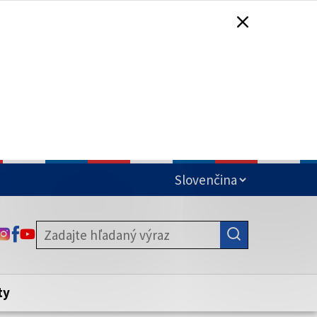
čená
ODKAZ SA OTVORÍ NA NOVEJ KARTE
ODKAZ SA OTVORÍ NA NOVEJ KARTE
ODKAZ SA OTVORÍ NA NOVEJ KARTE
stite, že zdieľate informácie iba cez
nku. Zabezpečená stránka vždy začína
ény webového sídla.
ty