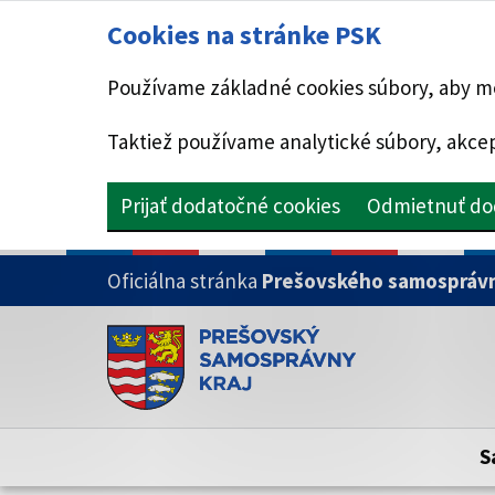
Cookies na stránke PSK
Používame základné cookies súbory, aby mo
Taktiež používame analytické súbory, akcep
Prijať dodatočné cookies
Odmietnuť do
PRESKOČIŤ NA HLAVNÝ OBSAH
Oficiálna stránka
Prešovského samosprávn
Doména psk.sk je oficiálna
Toto je oficiálna webová stránka Prešovsk
Oficiálne stránky využívajú doménu psk.sk.
S