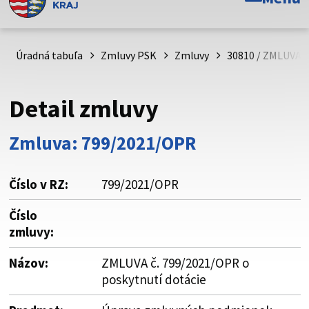
Toto je oficiálna webová stránka Prešovského
samosprávneho kraja. Oficiálne stránky využívajú doménu
psk.sk.
Úradná tabuľa
Zmluvy PSK
Zmluvy
30810 / ZMLUVA č
Táto stránka je zabezpečená
Detail zmluvy
Buďte pozorní a vždy sa uistite, že zdieľate informácie iba
cez zabezpečenú webovú stránku. Zabezpečená stránka
Zmluva: 799/2021/OPR
vždy začína https:// pred názvom domény webového sídla.
Číslo v RZ:
799/2021/OPR
Číslo
zmluvy:
Názov:
ZMLUVA č. 799/2021/OPR o
poskytnutí dotácie