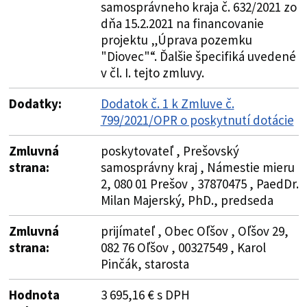
samosprávneho kraja č. 632/2021 zo
dňa 15.2.2021 na financovanie
projektu „Úprava pozemku
"Diovec"“. Ďalšie špecifiká uvedené
v čl. I. tejto zmluvy.
Dodatky:
Dodatok č. 1 k Zmluve č.
799/2021/OPR o poskytnutí dotácie
Zmluvná
poskytovateľ , Prešovský
strana:
samosprávny kraj , Námestie mieru
2, 080 01 Prešov , 37870475 , PaedDr.
Milan Majerský, PhD., predseda
Zmluvná
prijímateľ , Obec Oľšov , Oľšov 29,
strana:
082 76 Oľšov , 00327549 , Karol
Pinčák, starosta
Hodnota
3 695,16 € s DPH