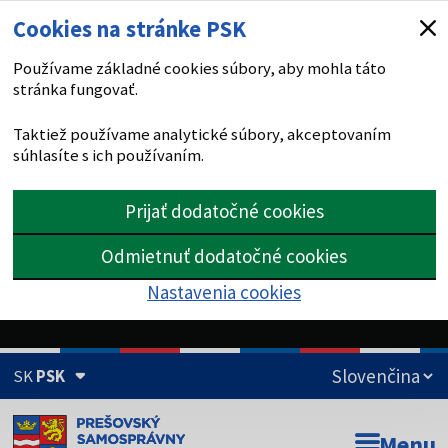
Cookies na stránke PSK
Používame základné cookies súbory, aby mohla táto
stránka fungovať.
Taktiež používame analytické súbory, akceptovaním
súhlasíte s ich používaním.
Prijať dodatočné cookies
Odmietnuť dodatočné cookies
Nastavenia cookies
SK
PSK
Doména psk.sk je oficiálna
Menu