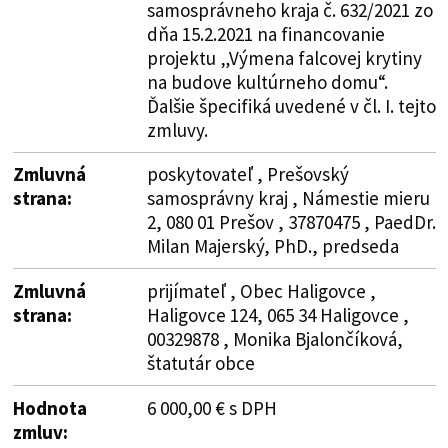
samosprávneho kraja č. 632/2021 zo
dňa 15.2.2021 na financovanie
projektu „Výmena falcovej krytiny
na budove kultúrneho domu“.
Ďalšie špecifiká uvedené v čl. I. tejto
zmluvy.
Zmluvná
poskytovateľ , Prešovský
strana:
samosprávny kraj , Námestie mieru
2, 080 01 Prešov , 37870475 , PaedDr.
Milan Majerský, PhD., predseda
Zmluvná
prijímateľ , Obec Haligovce ,
strana:
Haligovce 124, 065 34 Haligovce ,
00329878 , Monika Bjalončíková,
štatutár obce
Hodnota
6 000,00 € s DPH
zmluv: