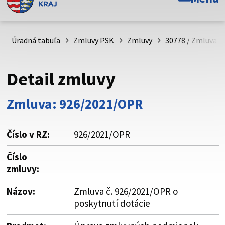
Toto je oficiálna webová stránka Prešovského
samosprávneho kraja. Oficiálne stránky využívajú doménu
psk.sk.
Úradná tabuľa
Zmluvy PSK
Zmluvy
30778 / Zmluva č
Táto stránka je zabezpečená
Detail zmluvy
Buďte pozorní a vždy sa uistite, že zdieľate informácie iba
cez zabezpečenú webovú stránku. Zabezpečená stránka
Zmluva: 926/2021/OPR
vždy začína https:// pred názvom domény webového sídla.
Číslo v RZ:
926/2021/OPR
Číslo
zmluvy:
Názov:
Zmluva č. 926/2021/OPR o
poskytnutí dotácie