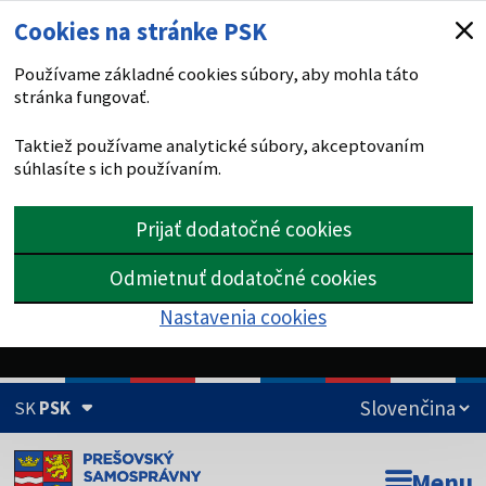
Cookies na stránke PSK
Používame základné cookies súbory, aby mohla táto
stránka fungovať.
Taktiež používame analytické súbory, akceptovaním
súhlasíte s ich používaním.
Prijať dodatočné cookies
Odmietnuť dodatočné cookies
Nastavenia cookies
SK
PSK
Doména psk.sk je oficiálna
Menu