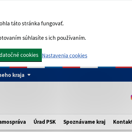
hla táto stránka fungovať.
tovaním súhlasíte s ich používaním.
datočné cookies
Nastavenia cookies
eho kraja
Táto stránka je zabezpe
Buďte pozorní a vždy sa ui
ého samosprávneho kraja.
zabezpečenú webovú strá
https:// pred názvom dom
amospráva
Úrad PSK
Spoznávame kraj
Kontak