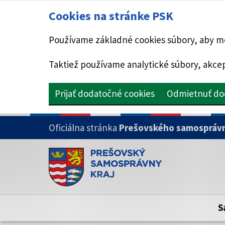
Cookies na stránke PSK
Používame základné cookies súbory, aby mo
Taktiež používame analytické súbory, akcep
Prijať dodatočné cookies
Odmietnuť do
PRESKOČIŤ NA HLAVNÝ OBSAH
Oficiálna stránka
Prešovského samosprávn
Doména psk.sk je oficiálna
Toto je oficiálna webová stránka Prešovsk
Oficiálne stránky využívajú doménu psk.sk.
S