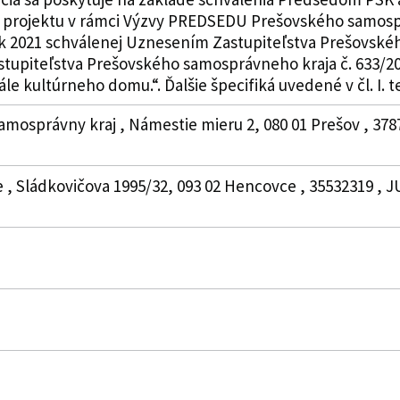
u projektu v rámci Výzvy PREDSEDU Prešovského samospr
ok 2021 schválenej Uznesením Zastupiteľstva Prešovské
tupiteľstva Prešovského samosprávneho kraja č. 633/20
le kultúrneho domu.“. Ďalšie špecifiká uvedené v čl. I. t
amosprávny kraj , Námestie mieru 2, 080 01 Prešov , 378
 , Sládkovičova 1995/32, 093 02 Hencovce , 35532319 , J