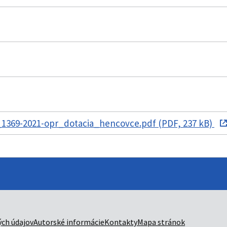
1369-2021-opr_dotacia_hencovce.pdf (PDF, 237 kB)
ch údajov
Autorské informácie
Kontakty
Mapa stránok