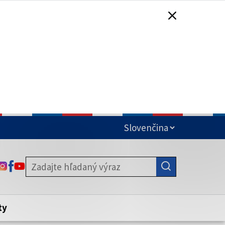
čená
ODKAZ SA OTVORÍ NA NOVEJ KARTE
ODKAZ SA OTVORÍ NA NOVEJ KARTE
ODKAZ SA OTVORÍ NA NOVEJ KARTE
stite, že zdieľate informácie iba cez
nku. Zabezpečená stránka vždy začína
ény webového sídla.
ty