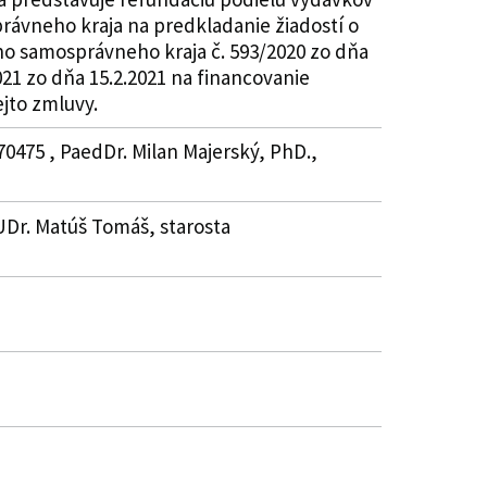
ávneho kraja na predkladanie žiadostí o
ho samosprávneho kraja č. 593/2020 zo dňa
21 zo dňa 15.2.2021 na financovanie
ejto zmluvy.
70475 , PaedDr. Milan Majerský, PhD.,
UDr. Matúš Tomáš, starosta