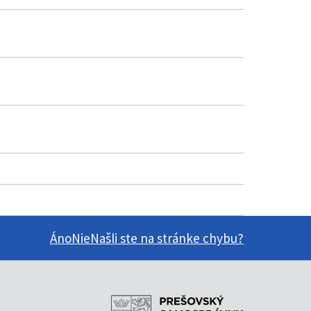
Áno
Nie
Našli ste na stránke chybu?