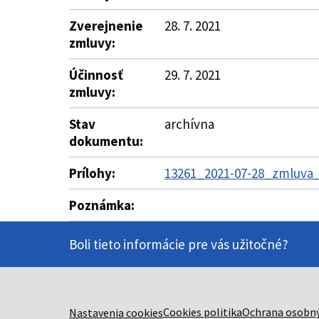
Zverejnenie
28. 7. 2021
zmluvy:
Účinnosť
29. 7. 2021
zmluvy:
Stav
archívna
dokumentu:
Prílohy:
13261_2021-07-28_zmluva_
Poznámka:
Boli tieto informácie pre vás užitočné?
Cookies politika
Ochrana osobný
Nastavenia cookies