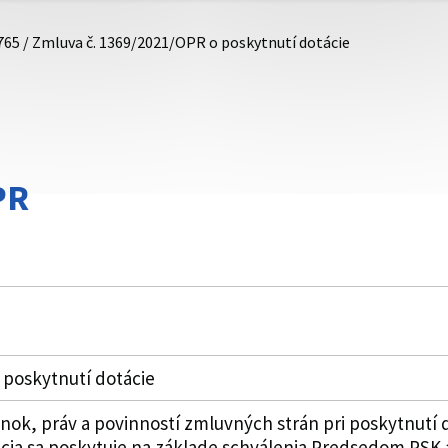
765 / Zmluva č. 1369/2021/OPR o poskytnutí dotácie
PR
 poskytnutí dotácie
k, práv a povinností zmluvných strán pri poskytnutí 
cia sa poskytuje na základe schválenia Predsedom PSK 