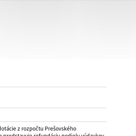
dotácie z rozpočtu Prešovského
a predstavuje refundáciu podielu výdavkov