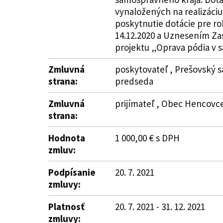
vynaložených na realizáci
poskytnutie dotácie pre r
14.12.2020 a Uznesením Zas
projektu „Oprava pódia v sá
Zmluvná
poskytovateľ , Prešovský s
strana:
predseda
Zmluvná
prijímateľ , Obec Hencovce
strana:
Hodnota
1 000,00 € s DPH
zmluv:
Podpísanie
20. 7. 2021
zmluvy:
Platnosť
20. 7. 2021 - 31. 12. 2021
zmluvy: